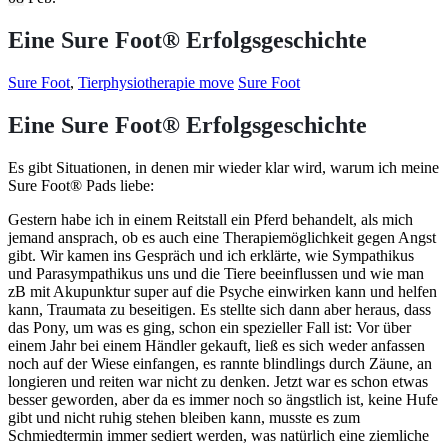
Eine Sure Foot® Erfolgsgeschichte
Sure Foot
,
Tierphysiotherapie move
Sure Foot
Eine Sure Foot® Erfolgsgeschichte
Es gibt Situationen, in denen mir wieder klar wird, warum ich meine
Sure Foot® Pads liebe:
Gestern habe ich in einem Reitstall ein Pferd behandelt, als mich
jemand ansprach, ob es auch eine Therapiemöglichkeit gegen Angst
gibt. Wir kamen ins Gespräch und ich erklärte, wie Sympathikus
und Parasympathikus uns und die Tiere beeinflussen und wie man
zB mit Akupunktur super auf die Psyche einwirken kann und helfen
kann, Traumata zu beseitigen. Es stellte sich dann aber heraus, dass
das Pony, um was es ging, schon ein spezieller Fall ist: Vor über
einem Jahr bei einem Händler gekauft, ließ es sich weder anfassen
noch auf der Wiese einfangen, es rannte blindlings durch Zäune, an
longieren und reiten war nicht zu denken. Jetzt war es schon etwas
besser geworden, aber da es immer noch so ängstlich ist, keine Hufe
gibt und nicht ruhig stehen bleiben kann, musste es zum
Schmiedtermin immer sediert werden, was natürlich eine ziemliche