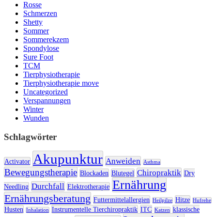
Rosse
Schmerzen
Shetty
Sommer
Sommerekzem
Spondylose
Sure Foot
TCM
Tierphysiotherapie
Tierphysiotherapie move
Uncategorized
Verspannungen
Winter
Wunden
Schlagwörter
Akupunktur
Anweiden
Activator
Asthma
Bewegungstherapie
Chiropraktik
Blockaden
Blutegel
Dry
Ernährung
Durchfall
Needling
Elektrotherapie
Ernährungsberatung
Futtermittelallergien
Hitze
Heilpilze
Hufrehe
Husten
Instrumentelle Tierchiropraktik
ITC
klassische
Inhalation
Katzen