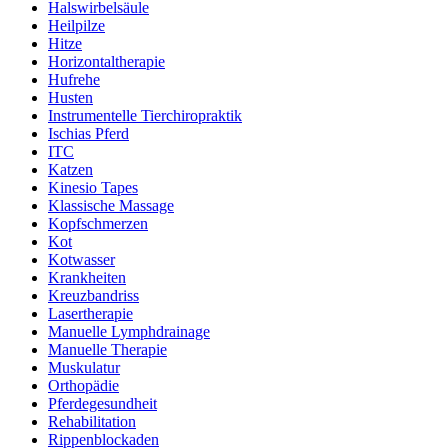
Halswirbelsäule
Heilpilze
Hitze
Horizontaltherapie
Hufrehe
Husten
Instrumentelle Tierchiropraktik
Ischias Pferd
ITC
Katzen
Kinesio Tapes
Klassische Massage
Kopfschmerzen
Kot
Kotwasser
Krankheiten
Kreuzbandriss
Lasertherapie
Manuelle Lymphdrainage
Manuelle Therapie
Muskulatur
Orthopädie
Pferdegesundheit
Rehabilitation
Rippenblockaden