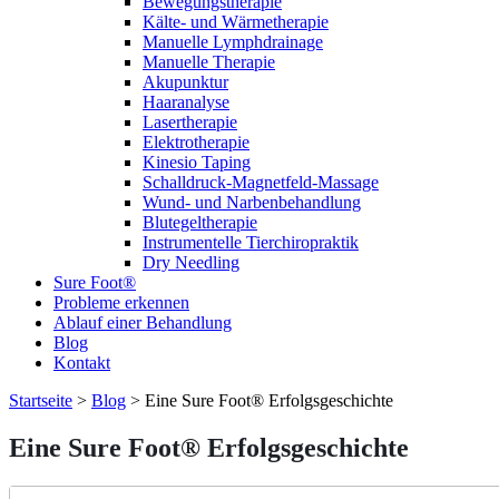
Bewegungstherapie
Kälte- und Wärmetherapie
Manuelle Lymphdrainage
Manuelle Therapie
Akupunktur
Haaranalyse
Lasertherapie
Elektrotherapie
Kinesio Taping
Schalldruck-Magnetfeld-Massage
Wund- und Narbenbehandlung
Blutegeltherapie
Instrumentelle Tierchiropraktik
Dry Needling
Sure Foot®
Probleme erkennen
Ablauf einer Behandlung
Blog
Kontakt
Startseite
>
Blog
>
Eine Sure Foot® Erfolgsgeschichte
Eine Sure Foot® Erfolgsgeschichte