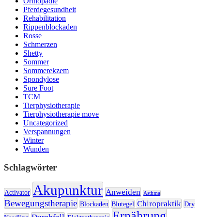
Orthopädie
Pferdegesundheit
Rehabilitation
Rippenblockaden
Rosse
Schmerzen
Shetty
Sommer
Sommerekzem
Spondylose
Sure Foot
TCM
Tierphysiotherapie
Tierphysiotherapie move
Uncategorized
Verspannungen
Winter
Wunden
Schlagwörter
Akupunktur
Anweiden
Activator
Asthma
Bewegungstherapie
Chiropraktik
Blockaden
Blutegel
Dry
Ernährung