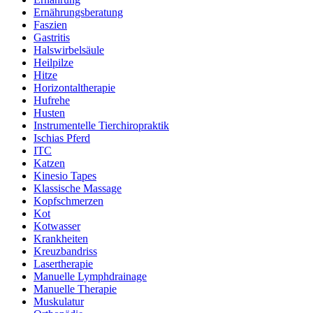
Ernährungsberatung
Faszien
Gastritis
Halswirbelsäule
Heilpilze
Hitze
Horizontaltherapie
Hufrehe
Husten
Instrumentelle Tierchiropraktik
Ischias Pferd
ITC
Katzen
Kinesio Tapes
Klassische Massage
Kopfschmerzen
Kot
Kotwasser
Krankheiten
Kreuzbandriss
Lasertherapie
Manuelle Lymphdrainage
Manuelle Therapie
Muskulatur