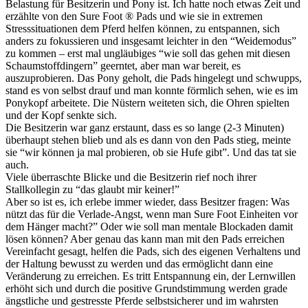
Belastung für Besitzerin und Pony ist. Ich hatte noch etwas Zeit und
erzählte von den Sure Foot ® Pads und wie sie in extremen
Stresssituationen dem Pferd helfen können, zu entspannen, sich
anders zu fokussieren und insgesamt leichter in den “Weidemodus”
zu kommen – erst mal ungläubiges “wie soll das gehen mit diesen
Schaumstoffdingern” geerntet, aber man war bereit, es
auszuprobieren. Das Pony geholt, die Pads hingelegt und schwupps,
stand es von selbst drauf und man konnte förmlich sehen, wie es im
Ponykopf arbeitete. Die Nüstern weiteten sich, die Ohren spielten
und der Kopf senkte sich.
Die Besitzerin war ganz erstaunt, dass es so lange (2-3 Minuten)
überhaupt stehen blieb und als es dann von den Pads stieg, meinte
sie “wir können ja mal probieren, ob sie Hufe gibt”. Und das tat sie
auch.
Viele überraschte Blicke und die Besitzerin rief noch ihrer
Stallkollegin zu “das glaubt mir keiner!”
Aber so ist es, ich erlebe immer wieder, dass Besitzer fragen: Was
nützt das für die Verlade-Angst, wenn man Sure Foot Einheiten vor
dem Hänger macht?” Oder wie soll man mentale Blockaden damit
lösen können? Aber genau das kann man mit den Pads erreichen
Vereinfacht gesagt, helfen die Pads, sich des eigenen Verhaltens und
der Haltung bewusst zu werden und das ermöglicht dann eine
Veränderung zu erreichen. Es tritt Entspannung ein, der Lernwillen
erhöht sich und durch die positive Grundstimmung werden grade
ängstliche und gestresste Pferde selbstsicherer und im wahrsten