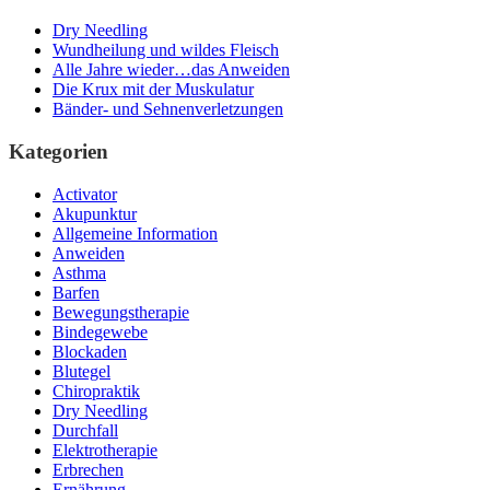
Dry Needling
Wundheilung und wildes Fleisch
Alle Jahre wieder…das Anweiden
Die Krux mit der Muskulatur
Bänder- und Sehnenverletzungen
Kategorien
Activator
Akupunktur
Allgemeine Information
Anweiden
Asthma
Barfen
Bewegungstherapie
Bindegewebe
Blockaden
Blutegel
Chiropraktik
Dry Needling
Durchfall
Elektrotherapie
Erbrechen
Ernährung