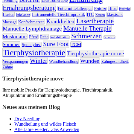
Durchfall
Needling
Elektrotherapie
Ernährungsberatung
Futtermittelallergien
Hitze
Heilpilze
Hufrehe
Husten
Instrumentelle Tierchiropraktik
ITC
klassische
Inhalation
Katzen
Lasertherapie
Krankheiten
Massage
Kopfschmerzen
Manuelle Therapie
Manuelle Lymphdrainage
Schmerzen
Muskulatur
Pferd
Reha
Rehabilitation
Solebox
Sure Foot
Sommer
TCM
Spondylose
Tierphysiotherapie
Tierphysiotherapie move
Winter
Wunden
Verspannungen
Wundbehandlung
Zahngesundheit;
Zähne
Tierphysiotherapie move
Ihre mobile Praxis für Tierphysiotherapie, Tierchiropraktik,
Akupunktur und Ernährungstherapie
Neues aus meinem Blog
Dry Needling
Wundheilung und wildes Fleisch
Alle Jahre wieder…das Anweiden