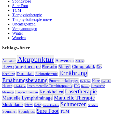
Spondylose
Sure Foot
TCM
Tierphysiotherapie
Tierphysiotherapie move
Uncategorized
Verspannungen
Winter
Wunden
Schlagwörter
Akupunktur
Anweiden
Activator
Asthma
Bewegungstherapie
Chiropraktik
Blockaden
Blutegel
Dry
Ernährung
Durchfall
Needling
Elektrotherapie
Ernährungsberatung
Futtermittelallergien
Hitze
Heilpilze
Hufrehe
Husten
Instrumentelle Tierchiropraktik
ITC
klassische
Inhalation
Katzen
Lasertherapie
Krankheiten
Massage
Kopfschmerzen
Manuelle Therapie
Manuelle Lymphdrainage
Schmerzen
Muskulatur
Pferd
Reha
Rehabilitation
Solebox
Sure Foot
Sommer
TCM
Spondylose