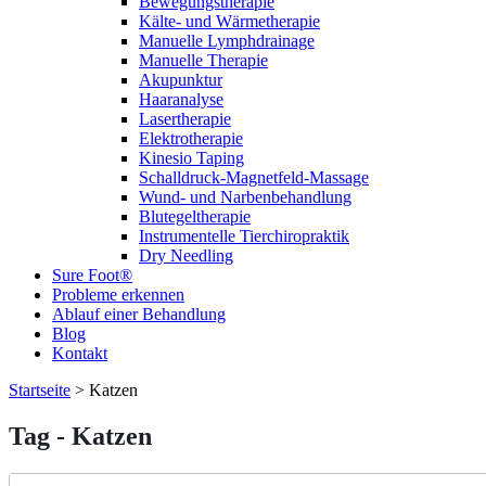
Bewegungstherapie
Kälte- und Wärmetherapie
Manuelle Lymphdrainage
Manuelle Therapie
Akupunktur
Haaranalyse
Lasertherapie
Elektrotherapie
Kinesio Taping
Schalldruck-Magnetfeld-Massage
Wund- und Narbenbehandlung
Blutegeltherapie
Instrumentelle Tierchiropraktik
Dry Needling
Sure Foot®
Probleme erkennen
Ablauf einer Behandlung
Blog
Kontakt
Startseite
>
Katzen
Tag - Katzen