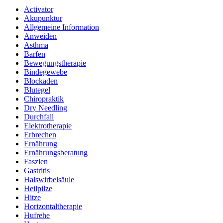
Activator
Akupunktur
Allgemeine Information
Anweiden
Asthma
Barfen
Bewegungstherapie
Bindegewebe
Blockaden
Blutegel
Chiropraktik
Dry Needling
Durchfall
Elektrotherapie
Erbrechen
Ernährung
Ernährungsberatung
Faszien
Gastritis
Halswirbelsäule
Heilpilze
Hitze
Horizontaltherapie
Hufrehe