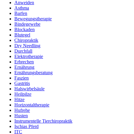
Anweiden
Asthma
Barfen
Bewegungstherapie
Bindegewebe
Blockaden
Blutegel
Chiropraktik
Dry Needling
Durchfall
Elektrotherapie
Erbrechen
Ernährung
Ernährungsberatung
Faszien
Gastritis
Halswirbelsäule
Heilpilze
Hitze
Horizontaltherapie
Hufrehe
Husten
Instrumentelle Tierchiropraktik
Ischias Pferd
ITC