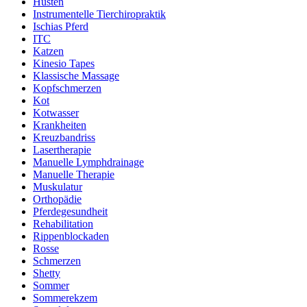
Husten
Instrumentelle Tierchiropraktik
Ischias Pferd
ITC
Katzen
Kinesio Tapes
Klassische Massage
Kopfschmerzen
Kot
Kotwasser
Krankheiten
Kreuzbandriss
Lasertherapie
Manuelle Lymphdrainage
Manuelle Therapie
Muskulatur
Orthopädie
Pferdegesundheit
Rehabilitation
Rippenblockaden
Rosse
Schmerzen
Shetty
Sommer
Sommerekzem