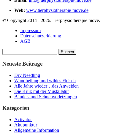
Email:
info@tierphysiotherapie-move.de
Web:
www.tierphysiotherapie-move.de
© Copyright 2014 - 2026. Tierphysiotherapie move.
Impressum
Datenschutzerklärung
AGB
Suchen
nach:
Neueste Beiträge
Dry Needling
Wundheilung und wildes Fleisch
Alle Jahre wieder…das Anweiden
Die Krux mit der Muskulatur
Bänder- und Sehnenverletzungen
Kategorien
Activator
Akupunktur
Allgemeine Information