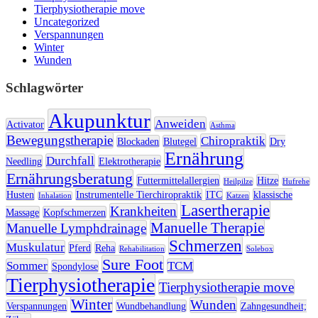
Tierphysiotherapie move
Uncategorized
Verspannungen
Winter
Wunden
Schlagwörter
Akupunktur
Anweiden
Activator
Asthma
Bewegungstherapie
Chiropraktik
Blockaden
Blutegel
Dry
Ernährung
Durchfall
Needling
Elektrotherapie
Ernährungsberatung
Futtermittelallergien
Hitze
Heilpilze
Hufrehe
Husten
Instrumentelle Tierchiropraktik
ITC
klassische
Inhalation
Katzen
Lasertherapie
Krankheiten
Massage
Kopfschmerzen
Manuelle Therapie
Manuelle Lymphdrainage
Schmerzen
Muskulatur
Pferd
Reha
Rehabilitation
Solebox
Sure Foot
Sommer
TCM
Spondylose
Tierphysiotherapie
Tierphysiotherapie move
Winter
Wunden
Verspannungen
Wundbehandlung
Zahngesundheit;