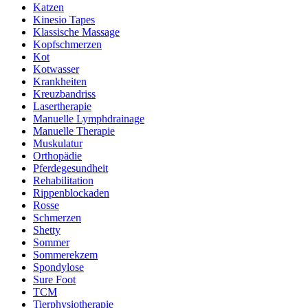
Katzen
Kinesio Tapes
Klassische Massage
Kopfschmerzen
Kot
Kotwasser
Krankheiten
Kreuzbandriss
Lasertherapie
Manuelle Lymphdrainage
Manuelle Therapie
Muskulatur
Orthopädie
Pferdegesundheit
Rehabilitation
Rippenblockaden
Rosse
Schmerzen
Shetty
Sommer
Sommerekzem
Spondylose
Sure Foot
TCM
Tierphysiotherapie