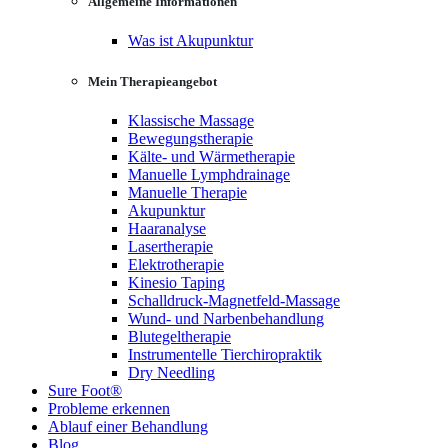
Allgemeine Informationen
Was ist Akupunktur
Mein Therapieangebot
Klassische Massage
Bewegungstherapie
Kälte- und Wärmetherapie
Manuelle Lymphdrainage
Manuelle Therapie
Akupunktur
Haaranalyse
Lasertherapie
Elektrotherapie
Kinesio Taping
Schalldruck-Magnetfeld-Massage
Wund- und Narbenbehandlung
Blutegeltherapie
Instrumentelle Tierchiropraktik
Dry Needling
Sure Foot®
Probleme erkennen
Ablauf einer Behandlung
Blog