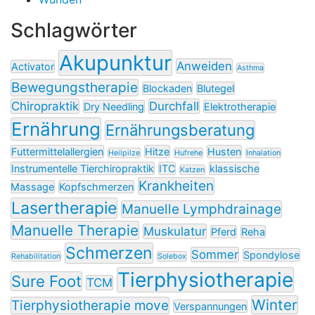
Schlagwörter
Akupunktur
Anweiden
Activator
Asthma
Bewegungstherapie
Blockaden
Blutegel
Chiropraktik
Durchfall
Dry Needling
Elektrotherapie
Ernährung
Ernährungsberatung
Futtermittelallergien
Hitze
Husten
Heilpilze
Hufrehe
Inhalation
Instrumentelle Tierchiropraktik
ITC
klassische
Katzen
Krankheiten
Massage
Kopfschmerzen
Lasertherapie
Manuelle Lymphdrainage
Manuelle Therapie
Muskulatur
Pferd
Reha
Schmerzen
Sommer
Spondylose
Rehabilitation
Solebox
Tierphysiotherapie
Sure Foot
TCM
Winter
Tierphysiotherapie move
Verspannungen