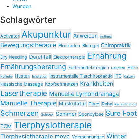
Wunden
Schlagwörter
Akupunktur
Anweiden
Activator
Asthma
Bewegungstherapie
Chiropraktik
Blockaden
Blutegel
Ernährung
Durchfall
Dry Needling
Elektrotherapie
Ernährungsberatung
Futtermittelallergien
Hitze
Heilpilze
Husten
Instrumentelle Tierchiropraktik
ITC
Hufrehe
Inhalation
Katzen
Krankheiten
klassische Massage
Kopfschmerzen
Lasertherapie
Manuelle Lymphdrainage
Manuelle Therapie
Muskulatur
Pferd
Reha
Rehabilitation
Schmerzen
Sure Foot
Sommer
Spondylose
Solebox
Tierphysiotherapie
TCM
Winter
Tierphysiotherapie move
Verspannungen