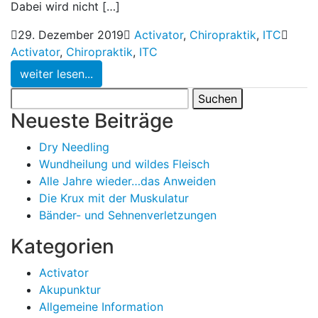
Dabei wird nicht […]
29. Dezember 2019
Activator
,
Chiropraktik
,
ITC
Activator
,
Chiropraktik
,
ITC
weiter lesen...
Suchen
nach:
Neueste Beiträge
Dry Needling
Wundheilung und wildes Fleisch
Alle Jahre wieder…das Anweiden
Die Krux mit der Muskulatur
Bänder- und Sehnenverletzungen
Kategorien
Activator
Akupunktur
Allgemeine Information