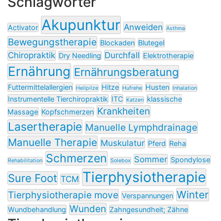
Schlagwörter
Akupunktur
Anweiden
Activator
Asthma
Bewegungstherapie
Blockaden
Blutegel
Chiropraktik
Durchfall
Dry Needling
Elektrotherapie
Ernährung
Ernährungsberatung
Futtermittelallergien
Hitze
Husten
Heilpilze
Hufrehe
Inhalation
Instrumentelle Tierchiropraktik
ITC
klassische
Katzen
Krankheiten
Massage
Kopfschmerzen
Lasertherapie
Manuelle Lymphdrainage
Manuelle Therapie
Muskulatur
Pferd
Reha
Schmerzen
Sommer
Spondylose
Rehabilitation
Solebox
Tierphysiotherapie
Sure Foot
TCM
Winter
Tierphysiotherapie move
Verspannungen
Wunden
Wundbehandlung
Zahngesundheit; Zähne