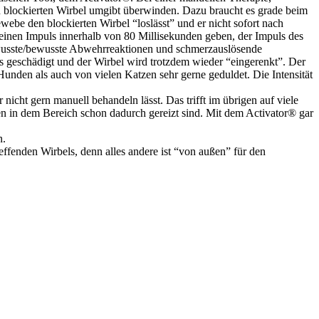
en blockierten Wirbel umgibt überwinden. Dazu braucht es grade beim
be den blockierten Wirbel “loslässt” und er nicht sofort nach
 einen Impuls innerhalb von 80 Millisekunden geben, der Impuls des
bewusste/bewusste Abwehrreaktionen und schmerzauslösende
 geschädigt und der Wirbel wird trotzdem wieder “eingerenkt”. Der
Hunden als auch von vielen Katzen sehr gerne geduldet. Die Intensität
icht gern manuell behandeln lässt. Das trifft im übrigen auf viele
n in dem Bereich schon dadurch gereizt sind. Mit dem Activator® gar
n.
reffenden Wirbels, denn alles andere ist “von außen” für den