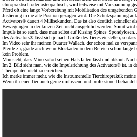
chiropraktisch oder osteopathisch, wird teilweise mit Vorspannung g
Pferd oft eine lange Vorbereitung mit Mobilisation des umgebenden 
Justierung in die alte Position gezogen wird. Die Schutzspannung au
Activators® dauert 4 Millisekunden. Das ist also deutlich schnell
Bewegungen in der kurzen Zeit nicht ausgeführt werden. Somit wird 
Impuls ist so sanft, dass man selbst auf Kissing Spines, Spondylosen
des Activators® lässt sich je nach Größe des Tieres einstellen, so dass s
Im Video sehr ihr meinen Quarter Wallach, der schon mal zu verspannte
Pferde zu, grade auch wenn Blockaden in dem Bereich schon lange be
kein Problem.
Man sieht, dass Mino sofort seinen Hals fallen lässt und abkaut. Noc
Im 2. Bild sieht man, wie die Impulsrichtung des Activators® ist, in 
Therapeuten nicht zu erreichen.
Ich merke immer mehr, wie die Instrumentelle Tierchiropraktik meine
Wenn ihr euer Tier auch gerne umfassend und professionell behandel