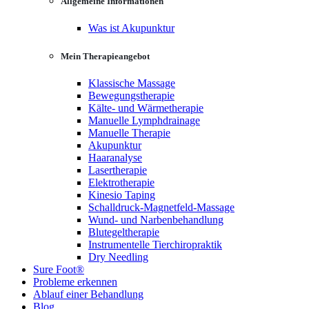
Allgemeine Informationen
Was ist Akupunktur
Mein Therapieangebot
Klassische Massage
Bewegungstherapie
Kälte- und Wärmetherapie
Manuelle Lymphdrainage
Manuelle Therapie
Akupunktur
Haaranalyse
Lasertherapie
Elektrotherapie
Kinesio Taping
Schalldruck-Magnetfeld-Massage
Wund- und Narbenbehandlung
Blutegeltherapie
Instrumentelle Tierchiropraktik
Dry Needling
Sure Foot®
Probleme erkennen
Ablauf einer Behandlung
Blog