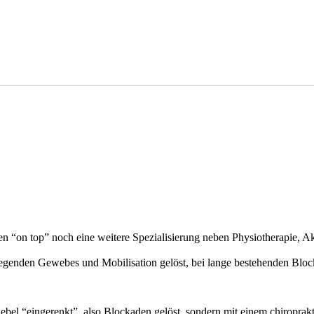
 “on top” noch eine weitere Spezialisierung neben Physiotherapie, Ak
egenden Gewebes und Mobilisation gelöst, bei lange bestehenden Blo
Hebel “eingerenkt”, also Blockaden gelöst, sondern mit einem chiroprak