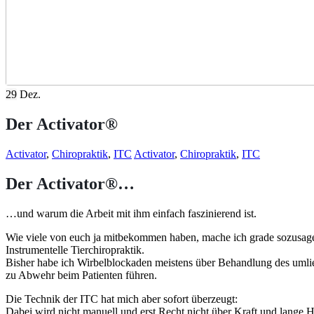
29
Dez.
Der Activator®
Activator
,
Chiropraktik
,
ITC
Activator
,
Chiropraktik
,
ITC
Der Activator®…
…und warum die Arbeit mit ihm einfach faszinierend ist.
Wie viele von euch ja mitbekommen haben, mache ich grade sozusagen
Instrumentelle Tierchiropraktik.
Bisher habe ich Wirbelblockaden meistens über Behandlung des umli
zu Abwehr beim Patienten führen.
Die Technik der ITC hat mich aber sofort überzeugt:
Dabei wird nicht manuell und erst Recht nicht über Kraft und lange 