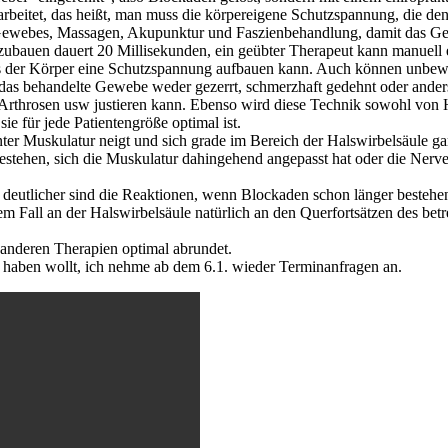
earbeitet, das heißt, man muss die körpereigene Schutzspannung, die d
Gewebes, Massagen, Akupunktur und Faszienbehandlung, damit das Gewe
fzubauen dauert 20 Millisekunden, ein geübter Therapeut kann manuell
er als der Körper eine Schutzspannung aufbauen kann. Auch können un
das behandelte Gewebe weder gezerrt, schmerzhaft gedehnt oder anders
, Arthrosen usw justieren kann. Ebenso wird diese Technik sowohl von 
ie für jede Patientengröße optimal ist.️
r Muskulatur neigt und sich grade im Bereich der Halswirbelsäule gar n
stehen, sich die Muskulatur dahingehend angepasst hat oder die Nerve
h deutlicher sind die Reaktionen, wenn Blockaden schon länger bestehe
dem Fall an der Halswirbelsäule natürlich an den Querfortsätzen des bet
 anderen Therapien optimal abrundet.
t haben wollt, ich nehme ab dem 6.1. wieder Terminanfragen an.