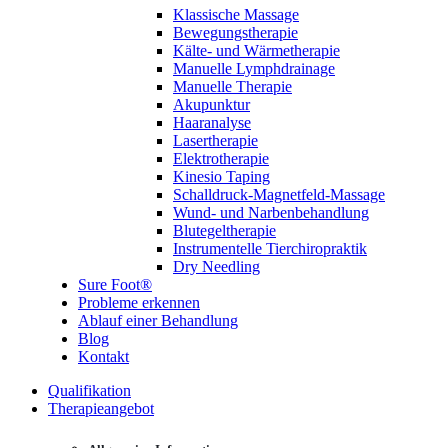
Klassische Massage
Bewegungstherapie
Kälte- und Wärmetherapie
Manuelle Lymphdrainage
Manuelle Therapie
Akupunktur
Haaranalyse
Lasertherapie
Elektrotherapie
Kinesio Taping
Schalldruck-Magnetfeld-Massage
Wund- und Narbenbehandlung
Blutegeltherapie
Instrumentelle Tierchiropraktik
Dry Needling
Sure Foot®
Probleme erkennen
Ablauf einer Behandlung
Blog
Kontakt
Qualifikation
Therapieangebot