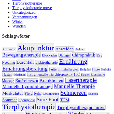
Tierphysiotherapie
Tierphysiotherapie move
Uncategorized
Verspannungen
Winter
Wunden
Schlagwörter
Akupunktur
Anweiden
Activator
Asthma
Bewegungstherapie
Chiropraktik
Blockaden
Blutegel
Dry
Ernährung
Durchfall
Needling
Elektrotherapie
Ernährungsberatung
Futtermittelallergien
Hitze
Heilpilze
Hufrehe
Husten
Instrumentelle Tierchiropraktik
ITC
klassische
Inhalation
Katzen
Lasertherapie
Krankheiten
Massage
Kopfschmerzen
Manuelle Therapie
Manuelle Lymphdrainage
Schmerzen
Muskulatur
Pferd
Reha
Rehabilitation
Solebox
Sure Foot
Sommer
TCM
Spondylose
Tierphysiotherapie
Tierphysiotherapie move
Winter
Wunden