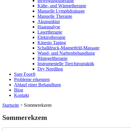
Bewegungstherapie
Kälte- und Wärmetherapie
Manuelle Lymphdrainage
Manuelle Therapie
Akupunktur
Haaranalyse
Lasertherapie
Elektrotherapie
Kinesio Taping
Schalldruck-Magnetfeld-Massage
Wund- und Narbenbehandlung
Blutegeltherapie
Instrumentelle Tierchiropraktik
Dry Needling
Sure Foot®
Probleme erkennen
Ablauf einer Behandlung
Blog
Kontakt
Startseite
>
Sommerekzem
Sommerekzem