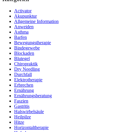
Activator
Akupunktur
Allgemeine Information
Anweiden
Asthma
Barfen
Bewegungstherapie
Bindegewebe
Blockaden
Blutegel
Chiropraktik
Dry Needling
Durchfall
Elektrotherapie
Erbrechen
Ernährung
Ernährungsberatung
Faszien
Gastritis
Halswirbelsäule
Heilpilze
Hitze
Horizontaltherapie