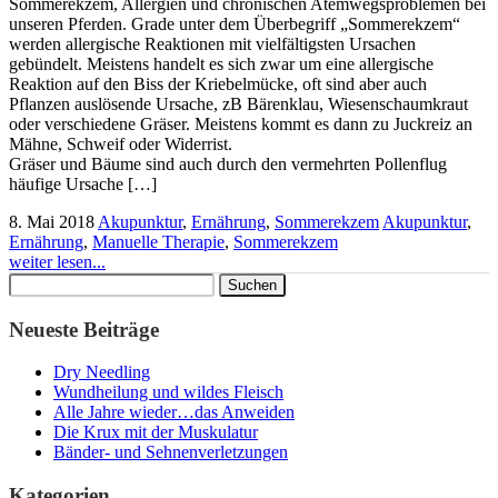
Sommerekzem, Allergien und chronischen Atemwegsproblemen bei
unseren Pferden. Grade unter dem Überbegriff „Sommerekzem“
werden allergische Reaktionen mit vielfältigsten Ursachen
gebündelt. Meistens handelt es sich zwar um eine allergische
Reaktion auf den Biss der Kriebelmücke, oft sind aber auch
Pflanzen auslösende Ursache, zB Bärenklau, Wiesenschaumkraut
oder verschiedene Gräser. Meistens kommt es dann zu Juckreiz an
Mähne, Schweif oder Widerrist.
Gräser und Bäume sind auch durch den vermehrten Pollenflug
häufige Ursache […]
8. Mai 2018
Akupunktur
,
Ernährung
,
Sommerekzem
Akupunktur
,
Ernährung
,
Manuelle Therapie
,
Sommerekzem
weiter lesen...
Suchen
nach:
Neueste Beiträge
Dry Needling
Wundheilung und wildes Fleisch
Alle Jahre wieder…das Anweiden
Die Krux mit der Muskulatur
Bänder- und Sehnenverletzungen
Kategorien