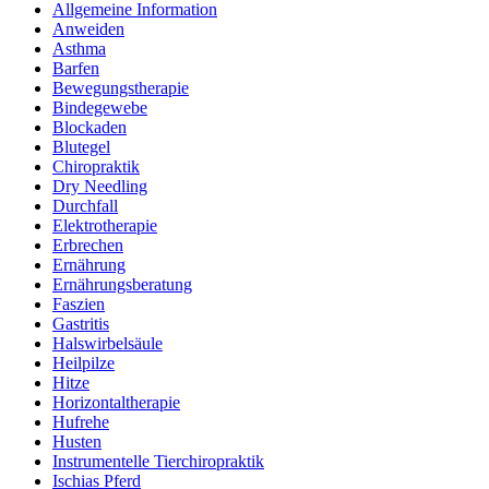
Allgemeine Information
Anweiden
Asthma
Barfen
Bewegungstherapie
Bindegewebe
Blockaden
Blutegel
Chiropraktik
Dry Needling
Durchfall
Elektrotherapie
Erbrechen
Ernährung
Ernährungsberatung
Faszien
Gastritis
Halswirbelsäule
Heilpilze
Hitze
Horizontaltherapie
Hufrehe
Husten
Instrumentelle Tierchiropraktik
Ischias Pferd