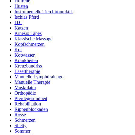
Hufrehe
Husten
Instrumentelle Tierchiropraktik
Ischias Pferd
ITC
Katzen
Kinesio Tapes
Klassische Massage
Kopfschmerzen
Kot
Kotwasser
Krankheiten
Kreuzbandriss
Lasertherapie
Manuelle Lymphdrainage
Manuelle Therapie
Muskulatur
Orthopädie
Pferdegesundheit
Rehabilitation
Rippenblockaden
Rosse
Schmerzen
Shetty
Sommer