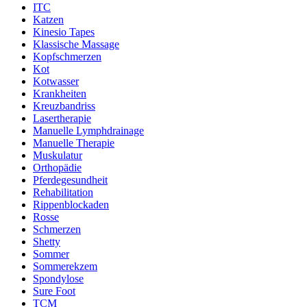
ITC
Katzen
Kinesio Tapes
Klassische Massage
Kopfschmerzen
Kot
Kotwasser
Krankheiten
Kreuzbandriss
Lasertherapie
Manuelle Lymphdrainage
Manuelle Therapie
Muskulatur
Orthopädie
Pferdegesundheit
Rehabilitation
Rippenblockaden
Rosse
Schmerzen
Shetty
Sommer
Sommerekzem
Spondylose
Sure Foot
TCM