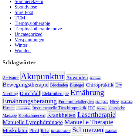
Sommerekzem
Spondylose
Sure Foot
TCM
Tierphysiotherapie
Tierphysiotherapie move
Uncategorized
Verspannungen
Winter
Wunden
Schlagwörter
Akupunktur
Anweiden
Activator
Asthma
Bewegungstherapie
Chiropraktik
Blockaden
Blutegel
Dry
Ernährung
Durchfall
Needling
Elektrotherapie
Ernährungsberatung
Futtermittelallergien
Hitze
Heilpilze
Hufrehe
Husten
Instrumentelle Tierchiropraktik
ITC
klassische
Inhalation
Katzen
Lasertherapie
Krankheiten
Massage
Kopfschmerzen
Manuelle Therapie
Manuelle Lymphdrainage
Schmerzen
Muskulatur
Pferd
Reha
Rehabilitation
Solebox