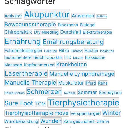
Schlagwörter
Akupunktur
Anweiden
Activator
Asthma
Bewegungstherapie
Blockaden
Blutegel
Chiropraktik
Durchfall
Dry Needling
Elektrotherapie
Ernährung
Ernährungsberatung
Futtermittelallergien
Hitze
Husten
Heilpilze
Hufrehe
Inhalation
Instrumentelle Tierchiropraktik
ITC
klassische
Katzen
Krankheiten
Massage
Kopfschmerzen
Lasertherapie
Manuelle Lymphdrainage
Manuelle Therapie
Muskulatur
Pferd
Reha
Schmerzen
Sommer
Spondylose
Rehabilitation
Solebox
Tierphysiotherapie
Sure Foot
TCM
Winter
Tierphysiotherapie move
Verspannungen
Wunden
Wundbehandlung
Zahngesundheit; Zähne