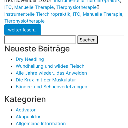
16. November 2020
Instrumentelle Tierchiropraktik
,
ITC
,
Manuelle Therapie
,
Tierphysiotherapie
Instrumentelle Tierchiropraktik
,
ITC
,
Manuelle Therapie
,
Tierphysiotherapie
weiter lesen...
Suchen
nach:
Neueste Beiträge
Dry Needling
Wundheilung und wildes Fleisch
Alle Jahre wieder…das Anweiden
Die Krux mit der Muskulatur
Bänder- und Sehnenverletzungen
Kategorien
Activator
Akupunktur
Allgemeine Information