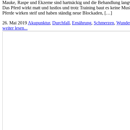
Mauke, Raspe und Ekzeme sind hartnäckig und die Behandlung lang
Das Pferd wirkt matt und lustlos und trotz Training baut es keine Mus
Pferde wirken steif und haben ständig neue Blockaden, […]
26. Mai 2019
Akupunktur
,
Durchfall
,
Ernährung
,
Schmerzen
,
Wunde
weiter lesen...