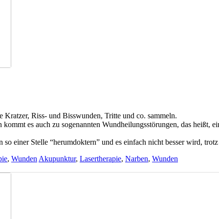
ge Kratzer, Riss- und Bisswunden, Tritte und co. sammeln.
n kommt es auch zu sogenannten Wundheilungsstörungen, das heißt, eine 
 so einer Stelle “herumdoktern” und es einfach nicht besser wird, trot
pie
,
Wunden
Akupunktur
,
Lasertherapie
,
Narben
,
Wunden