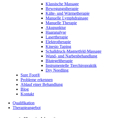
Klassische Massage
Bewegungstherapie
Kälte- und Wärmetherapie
Manuelle Lymphdrainage
Manuelle Therapie
Akupunktur
Haaranalyse
Lasertherapie
Elektrotherapie
Kinesio Taping
Schalldruck-Magnetfeld-Massage
Wund- und Narbenbehandlung
Blutegeltherapie
Instrumentelle Tierchiropraktik
Dry Needling
Sure Foot®
Probleme erkennen
Ablauf einer Behandlung
Blog
Kontakt
Qualifikation
Therapieangebot