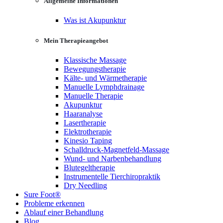
Allgemeine Informationen
Was ist Akupunktur
Mein Therapieangebot
Klassische Massage
Bewegungstherapie
Kälte- und Wärmetherapie
Manuelle Lymphdrainage
Manuelle Therapie
Akupunktur
Haaranalyse
Lasertherapie
Elektrotherapie
Kinesio Taping
Schalldruck-Magnetfeld-Massage
Wund- und Narbenbehandlung
Blutegeltherapie
Instrumentelle Tierchiropraktik
Dry Needling
Sure Foot®
Probleme erkennen
Ablauf einer Behandlung
Blog