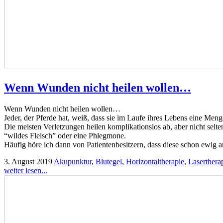
Wenn Wunden nicht heilen wollen…
Wenn Wunden nicht heilen wollen…
Jeder, der Pferde hat, weiß, dass sie im Laufe ihres Lebens eine Men
Die meisten Verletzungen heilen komplikationslos ab, aber nicht selte
“wildes Fleisch” oder eine Phlegmone.
Häufig höre ich dann von Patientenbesitzern, dass diese schon ewig an
3. August 2019
Akupunktur
,
Blutegel
,
Horizontaltherapie
,
Laserthera
weiter lesen...