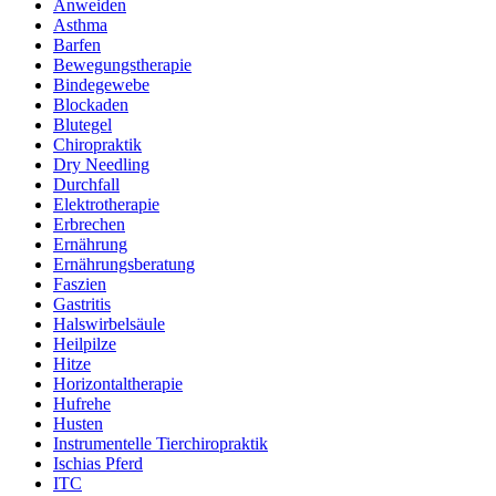
Anweiden
Asthma
Barfen
Bewegungstherapie
Bindegewebe
Blockaden
Blutegel
Chiropraktik
Dry Needling
Durchfall
Elektrotherapie
Erbrechen
Ernährung
Ernährungsberatung
Faszien
Gastritis
Halswirbelsäule
Heilpilze
Hitze
Horizontaltherapie
Hufrehe
Husten
Instrumentelle Tierchiropraktik
Ischias Pferd
ITC