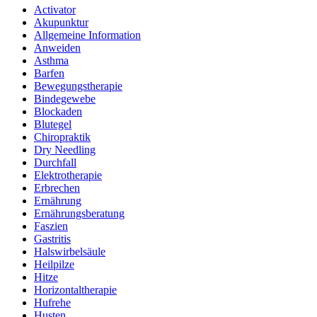
Activator
Akupunktur
Allgemeine Information
Anweiden
Asthma
Barfen
Bewegungstherapie
Bindegewebe
Blockaden
Blutegel
Chiropraktik
Dry Needling
Durchfall
Elektrotherapie
Erbrechen
Ernährung
Ernährungsberatung
Faszien
Gastritis
Halswirbelsäule
Heilpilze
Hitze
Horizontaltherapie
Hufrehe
Husten