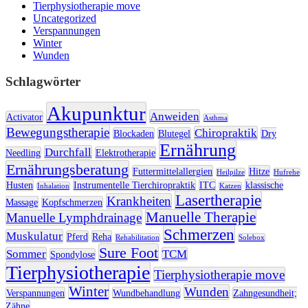
Tierphysiotherapie move
Uncategorized
Verspannungen
Winter
Wunden
Schlagwörter
Akupunktur
Anweiden
Activator
Asthma
Bewegungstherapie
Chiropraktik
Blockaden
Blutegel
Dry
Ernährung
Durchfall
Needling
Elektrotherapie
Ernährungsberatung
Futtermittelallergien
Hitze
Heilpilze
Hufrehe
Husten
Instrumentelle Tierchiropraktik
ITC
klassische
Inhalation
Katzen
Lasertherapie
Krankheiten
Massage
Kopfschmerzen
Manuelle Therapie
Manuelle Lymphdrainage
Schmerzen
Muskulatur
Pferd
Reha
Rehabilitation
Solebox
Sure Foot
Sommer
TCM
Spondylose
Tierphysiotherapie
Tierphysiotherapie move
Winter
Wunden
Verspannungen
Wundbehandlung
Zahngesundheit;
Zähne