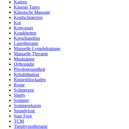
Katzen
Kinesio Tapes
Klassische Massage
Kopfschmerzen
Kot
Kotwasser
Krankheiten
Kreuzbandriss
Lasertherapie
Manuelle Lymphdrainage
Manuelle Therapie
Muskulatur
Orthopädie
Pferdegesundheit
Rehabilitation
Rippenblockaden
Rosse
Schmerzen
Shetty
Sommer
Sommerekzem
Spondylose
Sure Foot
TCM
Tierphysiotherapie