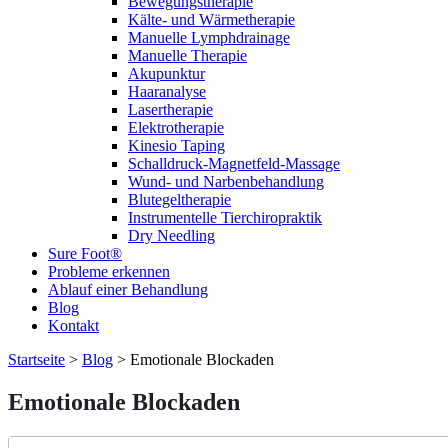
Bewegungstherapie
Kälte- und Wärmetherapie
Manuelle Lymphdrainage
Manuelle Therapie
Akupunktur
Haaranalyse
Lasertherapie
Elektrotherapie
Kinesio Taping
Schalldruck-Magnetfeld-Massage
Wund- und Narbenbehandlung
Blutegeltherapie
Instrumentelle Tierchiropraktik
Dry Needling
Sure Foot®
Probleme erkennen
Ablauf einer Behandlung
Blog
Kontakt
Startseite
>
Blog
>
Emotionale Blockaden
Emotionale Blockaden