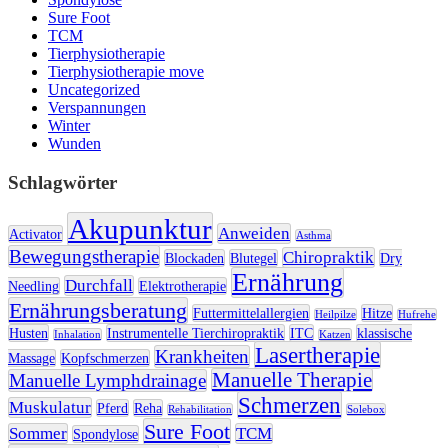
Sure Foot
TCM
Tierphysiotherapie
Tierphysiotherapie move
Uncategorized
Verspannungen
Winter
Wunden
Schlagwörter
Akupunktur
Anweiden
Activator
Asthma
Bewegungstherapie
Chiropraktik
Blockaden
Blutegel
Dry
Ernährung
Durchfall
Needling
Elektrotherapie
Ernährungsberatung
Futtermittelallergien
Hitze
Heilpilze
Hufrehe
Husten
Instrumentelle Tierchiropraktik
ITC
klassische
Inhalation
Katzen
Lasertherapie
Krankheiten
Massage
Kopfschmerzen
Manuelle Therapie
Manuelle Lymphdrainage
Schmerzen
Muskulatur
Pferd
Reha
Rehabilitation
Solebox
Sure Foot
Sommer
TCM
Spondylose