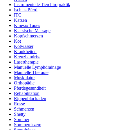
Instrumentelle Tierchiropraktik
Ischias Pferd
ITC
Katzen
Kinesio Tapes
Klassische Massage
Kopfschmerzen
Kot
Kotwasser
Krankheiten
Kreuzbandriss
Lasertherapie
Manuelle Lymphdrainage
Manuelle Therapie
Muskulatur
Orthopädie
Pferdegesundheit
Rehabilitation
Rippenblockaden
Rosse
Schmerzen
Shetty
Sommer
Sommerekzem
Spondylose