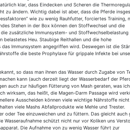
natürlich klar, dass Eindecken und Scheren die Thermoregul
ht zu ändern. Wichtig dabei ist aber, dass die Pferde insge
ssfaktoren” wie zu wenig Rauhfutter, forciertes Training, n
des Stehen in der Box können den Stoffwechsel und die
die zusätzliche Immunsystem- und Stoffwechselbelastung
 belastetes Heu. Staubige Reithallen und die hohe
ss das Immunsystem angegriffen wird. Deswegen ist die Stä
rstoffe die beste Prophylaxe für grippale Infekte bei uns
 bekannt, so dass man ihnen das Wasser durch Zugabe von T
chen kann (auch derzeit liegt der Wasserbedarf der Pfer
gen auch zur häufigen Fütterung von Mash geraten, was ich
isch wirksam, das heißt, die Magen-Darm Passage wird verk
ellere Ausscheiden können viele wichtige Nährstoffe nicht 
alten viele Mashs Abfallprodukte wie Mehle und Trester.
er oder Tee einzuweichen und zu füttern. Das gleicht auch 
de Wasseraufnahme schützt nicht nur vor Koliken uns Verst
sapparat. Die Aufnahme von zu wenig Wasser führt zur