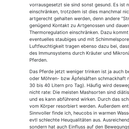
vorrausgesetzt sie sind sonst gesund. Es ist 
einschränken, trotzdem ist dies manchmal nic
artgerecht gehalten werden, denn andere “Stre
genügend Kontakt zu Artgenossen und dauern
Thermoregulation einschränken. Dazu kommt 
eventuelles staubiges und mit Schimmelsporen
Luftfeuchtigkeit tragen ebenso dazu bei, da
des Immunsystems durch Kräuter und Mikronäh
Pferden.
Das Pferde jetzt weniger trinken ist ja auch
oder Möhren- bzw Äpfelsäften schmackhaft ma
30 bis 40 Litern pro Tag). Häufig wird deswe
nicht rate: Die meisten Mashsorten sind diät
und es kann abführend wirken. Durch das schn
vom Körper resorbiert werden. Außerdem enth
Sinnvoller finde ich, heucobs in warmen Wass
evtl schlechte Heuqualitäten aus. Ausreichen
sondern hat auch Einfluss auf den Bewegung