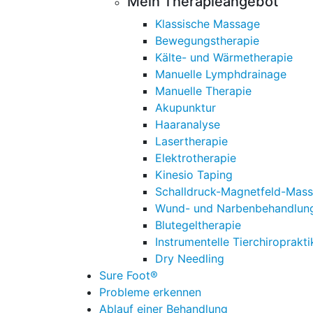
Mein Therapieangebot
Klassische Massage
Bewegungstherapie
Kälte- und Wärmetherapie
Manuelle Lymphdrainage
Manuelle Therapie
Akupunktur
Haaranalyse
Lasertherapie
Elektrotherapie
Kinesio Taping
Schalldruck-Magnetfeld-Mas
Wund- und Narbenbehandlun
Blutegeltherapie
Instrumentelle Tierchiroprakti
Dry Needling
Sure Foot®
Probleme erkennen
Ablauf einer Behandlung