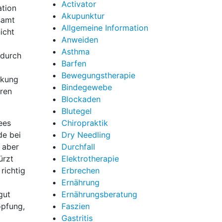
Activator
ation
Akupunktur
samt
Allgemeine Information
icht
Anweiden
Asthma
 durch
Barfen
Bewegungstherapie
rkung
Bindegewebe
eren
Blockaden
Blutegel
ees
Chiropraktik
de bei
Dry Needling
 aber
Durchfall
ürzt
Elektrotherapie
richtig
Erbrechen
Ernährung
gut
Ernährungsberatung
opfung,
Faszien
Gastritis