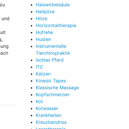
 zu
Halswirbelsäule
Heilpilze
- und
Hitze
Horizontaltherapie
ult
Hufrehe
g,
Husten
gung
Instrumentelle
fach
Tierchiropraktik
Ischias Pferd
ITC
Katzen
Kinesio Tapes
Klassische Massage
Kopfschmerzen
Kot
Kotwasser
Krankheiten
Kreuzbandriss