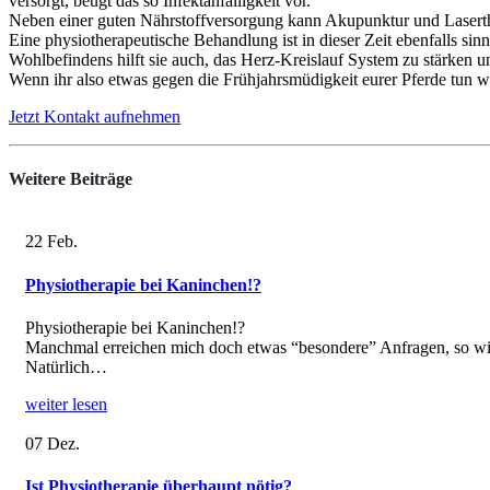
versorgt, beugt das so Infektanfälligkeit vor.
Neben einer guten Nährstoffversorgung kann Akupunktur und Laserthe
Eine physiotherapeutische Behandlung ist in dieser Zeit ebenfalls 
Wohlbefindens hilft sie auch, das Herz-Kreislauf System zu stärken
Wenn ihr also etwas gegen die Frühjahrsmüdigkeit eurer Pferde tun wo
Jetzt Kontakt aufnehmen
Weitere
Beiträge
22
Feb.
Physiotherapie bei Kaninchen!?
Physiotherapie bei Kaninchen!?
Manchmal erreichen mich doch etwas “besondere” Anfragen, so wi
Natürlich…
weiter lesen
07
Dez.
Ist Physiotherapie überhaupt nötig?