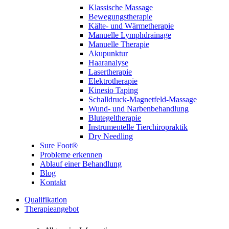
Klassische Massage
Bewegungstherapie
Kälte- und Wärmetherapie
Manuelle Lymphdrainage
Manuelle Therapie
Akupunktur
Haaranalyse
Lasertherapie
Elektrotherapie
Kinesio Taping
Schalldruck-Magnetfeld-Massage
Wund- und Narbenbehandlung
Blutegeltherapie
Instrumentelle Tierchiropraktik
Dry Needling
Sure Foot®
Probleme erkennen
Ablauf einer Behandlung
Blog
Kontakt
Qualifikation
Therapieangebot