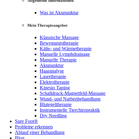
Allgemeine Informationen
Was ist Akupunktur
Mein Therapieangebot
Klassische Massage
Bewegungstherapie
Kälte- und Wärmetherapie
Manuelle Lymphdrainage
Manuelle Therapie
Akupunktur
Haaranalyse
Lasertherapie
Elektrotherapie
Kinesio Taping
Schalldruck-Magnetfeld-Massage
Wund- und Narbenbehandlung
Blutegeltherapie
Instrumentelle Tierchiropraktik
Dry Needling
Sure Foot®
Probleme erkennen
Ablauf einer Behandlung
Blog