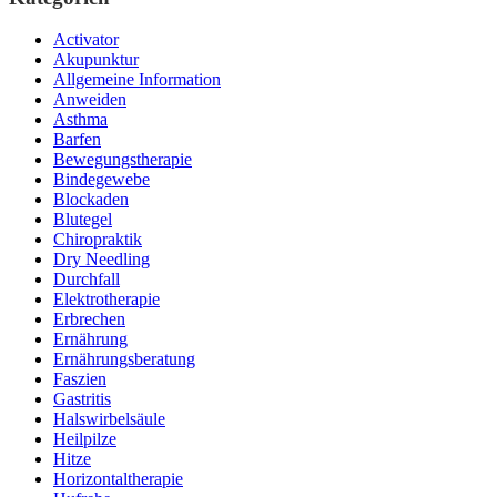
Activator
Akupunktur
Allgemeine Information
Anweiden
Asthma
Barfen
Bewegungstherapie
Bindegewebe
Blockaden
Blutegel
Chiropraktik
Dry Needling
Durchfall
Elektrotherapie
Erbrechen
Ernährung
Ernährungsberatung
Faszien
Gastritis
Halswirbelsäule
Heilpilze
Hitze
Horizontaltherapie