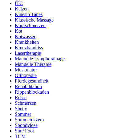
ITC
Katzen
Kinesio Tapes
Klassische Massage
Kopfschmerzen
Kot
Kotwasser
Krankheiten
Kreuzbandriss
Lasertherapie
Manuelle Lymphdrainage
Manuelle Therapie
Muskulatur
Orthopädie
Pferdegesundheit
Rehabilitation
Rippenblockaden
Rosse
Schmerzen
Shetty
Sommer
Sommerekzem
Spondylose
Sure Foot
TCM