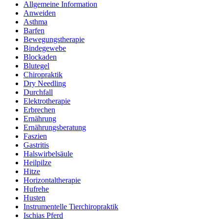
Allgemeine Information
Anweiden
Asthma
Barfen
Bewegungstherapie
Bindegewebe
Blockaden
Blutegel
Chiropraktik
Dry Needling
Durchfall
Elektrotherapie
Erbrechen
Ernährung
Ernährungsberatung
Faszien
Gastritis
Halswirbelsäule
Heilpilze
Hitze
Horizontaltherapie
Hufrehe
Husten
Instrumentelle Tierchiropraktik
Ischias Pferd