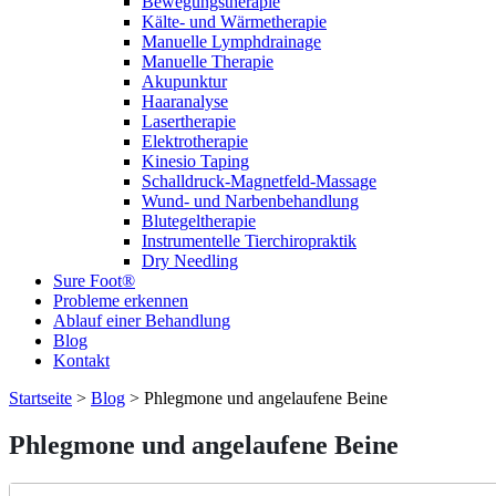
Bewegungstherapie
Kälte- und Wärmetherapie
Manuelle Lymphdrainage
Manuelle Therapie
Akupunktur
Haaranalyse
Lasertherapie
Elektrotherapie
Kinesio Taping
Schalldruck-Magnetfeld-Massage
Wund- und Narbenbehandlung
Blutegeltherapie
Instrumentelle Tierchiropraktik
Dry Needling
Sure Foot®
Probleme erkennen
Ablauf einer Behandlung
Blog
Kontakt
Startseite
>
Blog
>
Phlegmone und angelaufene Beine
Phlegmone und angelaufene Beine