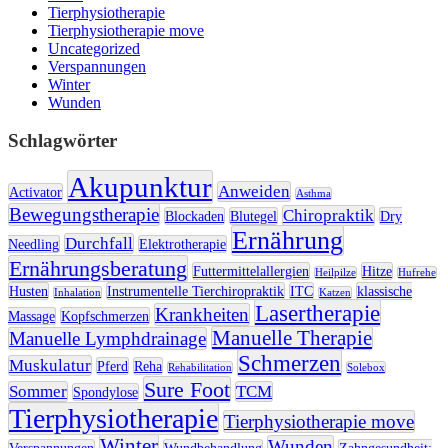
Tierphysiotherapie
Tierphysiotherapie move
Uncategorized
Verspannungen
Winter
Wunden
Schlagwörter
Akupunktur
Anweiden
Activator
Asthma
Bewegungstherapie
Chiropraktik
Blockaden
Blutegel
Dry
Ernährung
Durchfall
Needling
Elektrotherapie
Ernährungsberatung
Futtermittelallergien
Hitze
Heilpilze
Hufrehe
Husten
Instrumentelle Tierchiropraktik
ITC
klassische
Inhalation
Katzen
Lasertherapie
Krankheiten
Massage
Kopfschmerzen
Manuelle Therapie
Manuelle Lymphdrainage
Schmerzen
Muskulatur
Pferd
Reha
Rehabilitation
Solebox
Sure Foot
Sommer
TCM
Spondylose
Tierphysiotherapie
Tierphysiotherapie move
Winter
Wunden