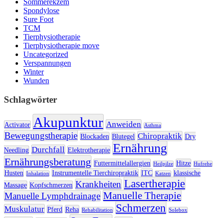
Sommerekzem
Spondylose
Sure Foot
TCM
Tierphysiotherapie
Tierphysiotherapie move
Uncategorized
Verspannungen
Winter
Wunden
Schlagwörter
Akupunktur
Anweiden
Activator
Asthma
Bewegungstherapie
Chiropraktik
Blockaden
Blutegel
Dry
Ernährung
Durchfall
Needling
Elektrotherapie
Ernährungsberatung
Futtermittelallergien
Hitze
Heilpilze
Hufrehe
Husten
Instrumentelle Tierchiropraktik
ITC
klassische
Inhalation
Katzen
Lasertherapie
Krankheiten
Massage
Kopfschmerzen
Manuelle Therapie
Manuelle Lymphdrainage
Schmerzen
Muskulatur
Pferd
Reha
Rehabilitation
Solebox