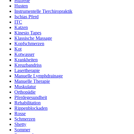
Hufrehe
Husten
Instrumentelle Tierchiropraktik
Ischias Pferd
ITC
Katzen
Kinesio Tapes
Klassische Massage
Kopfschmerzen
Kot
Kotwasser
Krankheiten
Kreuzbandriss
Lasertherapie
Manuelle Lymphdrainage
Manuelle Therapie
Muskulatur
Orthopädie
Pferdegesundheit
Rehabilitation
Rippenblockaden
Rosse
Schmerzen
Shetty
Sommer