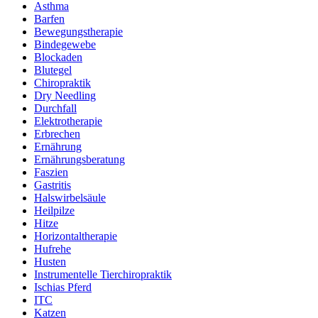
Asthma
Barfen
Bewegungstherapie
Bindegewebe
Blockaden
Blutegel
Chiropraktik
Dry Needling
Durchfall
Elektrotherapie
Erbrechen
Ernährung
Ernährungsberatung
Faszien
Gastritis
Halswirbelsäule
Heilpilze
Hitze
Horizontaltherapie
Hufrehe
Husten
Instrumentelle Tierchiropraktik
Ischias Pferd
ITC
Katzen