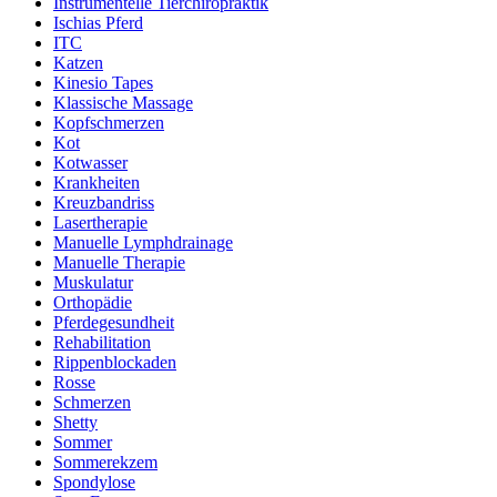
Instrumentelle Tierchiropraktik
Ischias Pferd
ITC
Katzen
Kinesio Tapes
Klassische Massage
Kopfschmerzen
Kot
Kotwasser
Krankheiten
Kreuzbandriss
Lasertherapie
Manuelle Lymphdrainage
Manuelle Therapie
Muskulatur
Orthopädie
Pferdegesundheit
Rehabilitation
Rippenblockaden
Rosse
Schmerzen
Shetty
Sommer
Sommerekzem
Spondylose