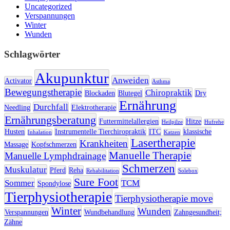
Uncategorized
Verspannungen
Winter
Wunden
Schlagwörter
Akupunktur
Anweiden
Activator
Asthma
Bewegungstherapie
Chiropraktik
Blockaden
Blutegel
Dry
Ernährung
Durchfall
Needling
Elektrotherapie
Ernährungsberatung
Futtermittelallergien
Hitze
Heilpilze
Hufrehe
Husten
Instrumentelle Tierchiropraktik
ITC
klassische
Inhalation
Katzen
Lasertherapie
Krankheiten
Massage
Kopfschmerzen
Manuelle Therapie
Manuelle Lymphdrainage
Schmerzen
Muskulatur
Pferd
Reha
Rehabilitation
Solebox
Sure Foot
Sommer
TCM
Spondylose
Tierphysiotherapie
Tierphysiotherapie move
Winter
Wunden
Verspannungen
Wundbehandlung
Zahngesundheit;
Zähne