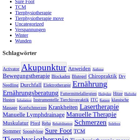
Sure Foot
TCM
Tierphysiotherapie
Tierphysiotherapie move
Uncategorized
Verspannungen
Winter
Wunden
Schlagwörter
Akupunktur
Anweiden
Activator
Asthma
Bewegungstherapie
Chiropraktik
Blockaden
Blutegel
Dry
Ernährung
Durchfall
Needling
Elektrotherapie
Ernährungsberatung
Futtermittelallergien
Hitze
Heilpilze
Hufrehe
Husten
Instrumentelle Tierchiropraktik
ITC
klassische
Inhalation
Katzen
Lasertherapie
Krankheiten
Massage
Kopfschmerzen
Manuelle Therapie
Manuelle Lymphdrainage
Schmerzen
Muskulatur
Pferd
Reha
Rehabilitation
Solebox
Sure Foot
Sommer
TCM
Spondylose
Tierphysiotherapie