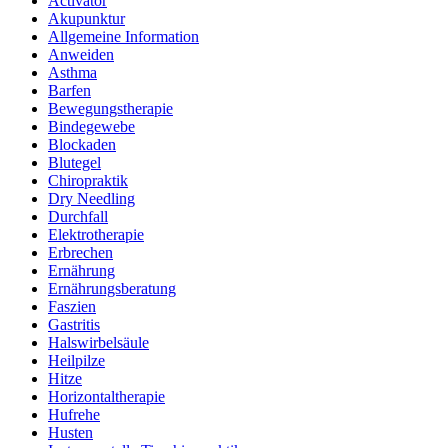
Activator
Akupunktur
Allgemeine Information
Anweiden
Asthma
Barfen
Bewegungstherapie
Bindegewebe
Blockaden
Blutegel
Chiropraktik
Dry Needling
Durchfall
Elektrotherapie
Erbrechen
Ernährung
Ernährungsberatung
Faszien
Gastritis
Halswirbelsäule
Heilpilze
Hitze
Horizontaltherapie
Hufrehe
Husten