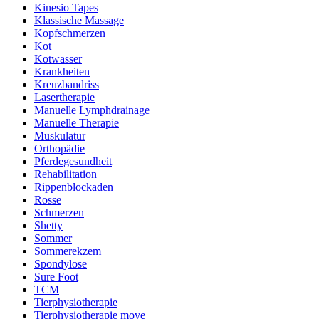
Kinesio Tapes
Klassische Massage
Kopfschmerzen
Kot
Kotwasser
Krankheiten
Kreuzbandriss
Lasertherapie
Manuelle Lymphdrainage
Manuelle Therapie
Muskulatur
Orthopädie
Pferdegesundheit
Rehabilitation
Rippenblockaden
Rosse
Schmerzen
Shetty
Sommer
Sommerekzem
Spondylose
Sure Foot
TCM
Tierphysiotherapie
Tierphysiotherapie move