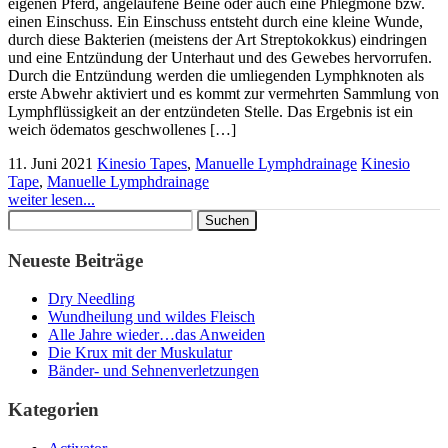
eigenen Pferd, angelaufene Beine oder auch eine Phlegmone bzw.
einen Einschuss. Ein Einschuss entsteht durch eine kleine Wunde,
durch diese Bakterien (meistens der Art Streptokokkus) eindringen
und eine Entzündung der Unterhaut und des Gewebes hervorrufen.
Durch die Entzündung werden die umliegenden Lymphknoten als
erste Abwehr aktiviert und es kommt zur vermehrten Sammlung von
Lymphflüssigkeit an der entzündeten Stelle. Das Ergebnis ist ein
weich ödematos geschwollenes […]
11. Juni 2021
Kinesio Tapes
,
Manuelle Lymphdrainage
Kinesio
Tape
,
Manuelle Lymphdrainage
weiter lesen...
Suchen
nach:
Neueste Beiträge
Dry Needling
Wundheilung und wildes Fleisch
Alle Jahre wieder…das Anweiden
Die Krux mit der Muskulatur
Bänder- und Sehnenverletzungen
Kategorien