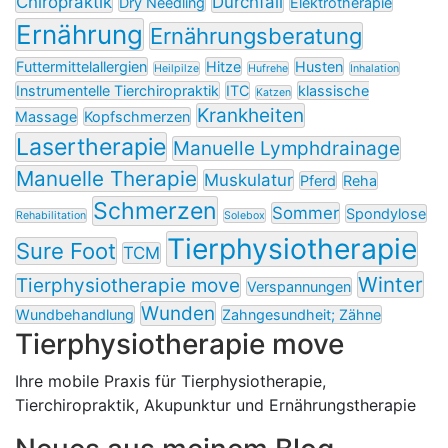
Chiropraktik
Durchfall
Dry Needling
Elektrotherapie
Ernährung
Ernährungsberatung
Futtermittelallergien
Hitze
Husten
Heilpilze
Hufrehe
Inhalation
Instrumentelle Tierchiropraktik
ITC
klassische
Katzen
Krankheiten
Massage
Kopfschmerzen
Lasertherapie
Manuelle Lymphdrainage
Manuelle Therapie
Muskulatur
Pferd
Reha
Schmerzen
Sommer
Spondylose
Rehabilitation
Solebox
Tierphysiotherapie
Sure Foot
TCM
Winter
Tierphysiotherapie move
Verspannungen
Wunden
Wundbehandlung
Zahngesundheit; Zähne
Tierphysiotherapie move
Ihre mobile Praxis für Tierphysiotherapie,
Tierchiropraktik, Akupunktur und Ernährungstherapie