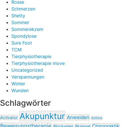
Rosse
Schmerzen
Shetty
Sommer
Sommerekzem
Spondylose
Sure Foot
TCM
Tierphysiotherapie
Tierphysiotherapie move
Uncategorized
Verspannungen
Winter
Wunden
Schlagwörter
Akupunktur
Anweiden
Activator
Asthma
Bewegungstherapie
Chiropraktik
Blockaden
Blutegel