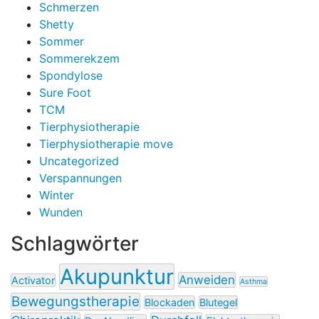
Schmerzen
Shetty
Sommer
Sommerekzem
Spondylose
Sure Foot
TCM
Tierphysiotherapie
Tierphysiotherapie move
Uncategorized
Verspannungen
Winter
Wunden
Schlagwörter
Akupunktur
Anweiden
Activator
Asthma
Bewegungstherapie
Blockaden
Blutegel