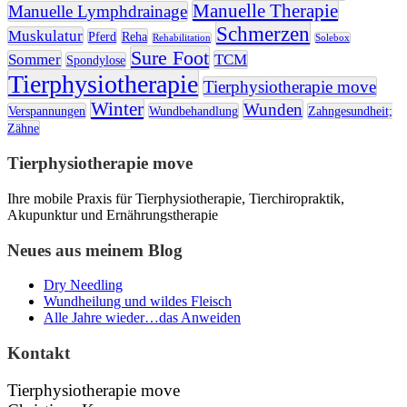
Manuelle Therapie
Manuelle Lymphdrainage
Schmerzen
Muskulatur
Pferd
Reha
Rehabilitation
Solebox
Sure Foot
Sommer
TCM
Spondylose
Tierphysiotherapie
Tierphysiotherapie move
Winter
Wunden
Verspannungen
Wundbehandlung
Zahngesundheit;
Zähne
Tierphysiotherapie move
Ihre mobile Praxis für Tierphysiotherapie, Tierchiropraktik,
Akupunktur und Ernährungstherapie
Neues aus meinem Blog
Dry Needling
Wundheilung und wildes Fleisch
Alle Jahre wieder…das Anweiden
Kontakt
Tierphysiotherapie move