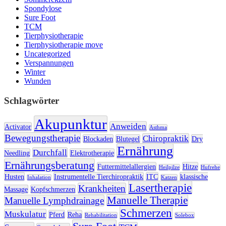
Spondylose
Sure Foot
TCM
Tierphysiotherapie
Tierphysiotherapie move
Uncategorized
Verspannungen
Winter
Wunden
Schlagwörter
Akupunktur
Anweiden
Activator
Asthma
Bewegungstherapie
Chiropraktik
Blockaden
Blutegel
Dry
Ernährung
Durchfall
Needling
Elektrotherapie
Ernährungsberatung
Futtermittelallergien
Hitze
Heilpilze
Hufrehe
Husten
Instrumentelle Tierchiropraktik
ITC
klassische
Inhalation
Katzen
Lasertherapie
Krankheiten
Massage
Kopfschmerzen
Manuelle Therapie
Manuelle Lymphdrainage
Schmerzen
Muskulatur
Pferd
Reha
Rehabilitation
Solebox