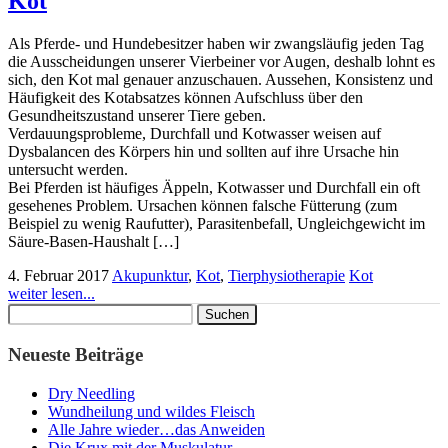
Kot
Als Pferde- und Hundebesitzer haben wir zwangsläufig jeden Tag
die Ausscheidungen unserer Vierbeiner vor Augen, deshalb lohnt es
sich, den Kot mal genauer anzuschauen. Aussehen, Konsistenz und
Häufigkeit des Kotabsatzes können Aufschluss über den
Gesundheitszustand unserer Tiere geben.
Verdauungsprobleme, Durchfall und Kotwasser weisen auf
Dysbalancen des Körpers hin und sollten auf ihre Ursache hin
untersucht werden.
Bei Pferden ist häufiges Äppeln, Kotwasser und Durchfall ein oft
gesehenes Problem. Ursachen können falsche Fütterung (zum
Beispiel zu wenig Raufutter), Parasitenbefall, Ungleichgewicht im
Säure-Basen-Haushalt […]
4. Februar 2017
Akupunktur
,
Kot
,
Tierphysiotherapie
Kot
weiter lesen...
Suchen
nach:
Neueste Beiträge
Dry Needling
Wundheilung und wildes Fleisch
Alle Jahre wieder…das Anweiden
Die Krux mit der Muskulatur