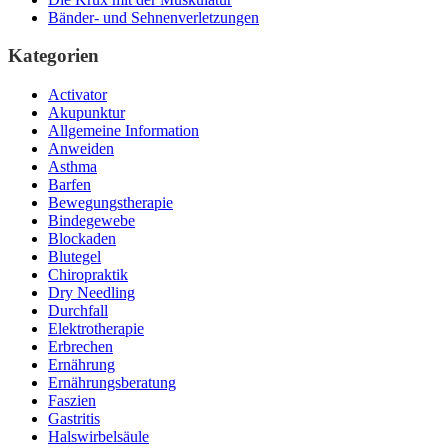
Bänder- und Sehnenverletzungen
Kategorien
Activator
Akupunktur
Allgemeine Information
Anweiden
Asthma
Barfen
Bewegungstherapie
Bindegewebe
Blockaden
Blutegel
Chiropraktik
Dry Needling
Durchfall
Elektrotherapie
Erbrechen
Ernährung
Ernährungsberatung
Faszien
Gastritis
Halswirbelsäule