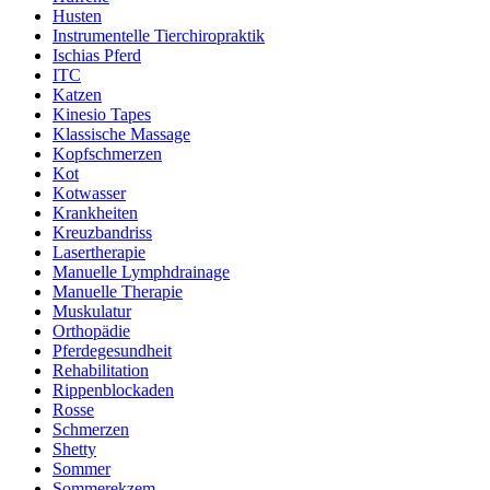
Husten
Instrumentelle Tierchiropraktik
Ischias Pferd
ITC
Katzen
Kinesio Tapes
Klassische Massage
Kopfschmerzen
Kot
Kotwasser
Krankheiten
Kreuzbandriss
Lasertherapie
Manuelle Lymphdrainage
Manuelle Therapie
Muskulatur
Orthopädie
Pferdegesundheit
Rehabilitation
Rippenblockaden
Rosse
Schmerzen
Shetty
Sommer
Sommerekzem