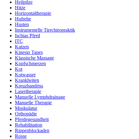
Heilpilze
Hitze
Horizontaltherapie
Hufrehe
Husten
Instrumentelle Tierchiropraktik
Ischias Pferd
ITC
Katzen
Kinesio Tapes
Klassische Massage
Kopfschmerzen
Kot
Kotwasser
Krankheiten
Kreuzbandriss
Lasertherapie
Manuelle Lymphdrainage
Manuelle Therapie
Muskulatur
Orthopädie
Pferdegesundheit
Rehabilitation
Rippenblockaden
Rosse