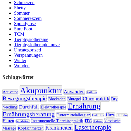
Schmerzen
Shetty
Sommer
Sommerekzem
Spondylose
Sure Foot
TCM
Tierphysiotherapie
Tierphysiotherapie move
Uncategorized
Verspannungen
Winter
Wunden
Schlagwörter
Akupunktur
Anweiden
Activator
Asthma
Bewegungstherapie
Chiropraktik
Blockaden
Blutegel
Dry
Ernährung
Durchfall
Needling
Elektrotherapie
Ernährungsberatung
Futtermittelallergien
Hitze
Heilpilze
Hufrehe
Husten
Instrumentelle Tierchiropraktik
ITC
klassische
Inhalation
Katzen
Lasertherapie
Krankheiten
Massage
Kopfschmerzen