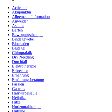
Activator
Akupunktur
Allgemeine Information
Anweiden
Asthma
Barfen
Bewegungstherapie
Bindegewebe
Blockaden
Blutegel
Chiropraktik
Dry Needling
Durchfall
Elektrotherapie
Erbrechen
Ernährung
Ernährungsberatung
Faszien
Gastritis
Halswirbelsäule
Heilpilze
Hitze
Horizontaltherapie
Hufrehe