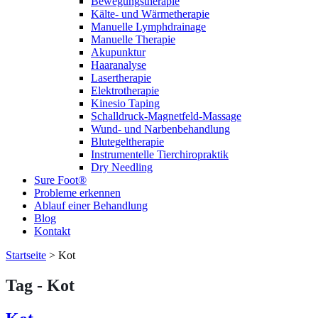
Bewegungstherapie
Kälte- und Wärmetherapie
Manuelle Lymphdrainage
Manuelle Therapie
Akupunktur
Haaranalyse
Lasertherapie
Elektrotherapie
Kinesio Taping
Schalldruck-Magnetfeld-Massage
Wund- und Narbenbehandlung
Blutegeltherapie
Instrumentelle Tierchiropraktik
Dry Needling
Sure Foot®
Probleme erkennen
Ablauf einer Behandlung
Blog
Kontakt
Startseite
>
Kot
Tag - Kot