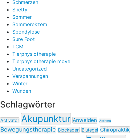
Schmerzen
Shetty
Sommer
Sommerekzem
Spondylose
Sure Foot
TCM
Tierphysiotherapie
Tierphysiotherapie move
Uncategorized
Verspannungen
Winter
Wunden
Schlagwörter
Akupunktur
Anweiden
Activator
Asthma
Bewegungstherapie
Chiropraktik
Blockaden
Blutegel