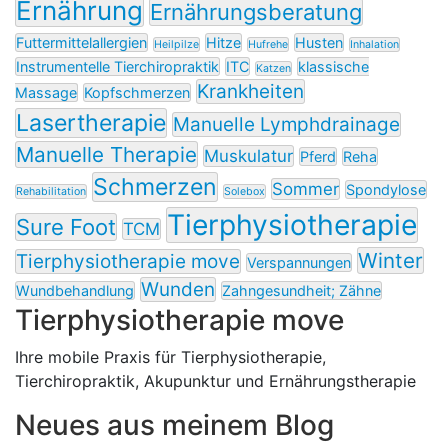
Ernährung
Ernährungsberatung
Futtermittelallergien
Hitze
Husten
Heilpilze
Hufrehe
Inhalation
Instrumentelle Tierchiropraktik
ITC
klassische
Katzen
Krankheiten
Massage
Kopfschmerzen
Lasertherapie
Manuelle Lymphdrainage
Manuelle Therapie
Muskulatur
Pferd
Reha
Schmerzen
Sommer
Spondylose
Rehabilitation
Solebox
Tierphysiotherapie
Sure Foot
TCM
Winter
Tierphysiotherapie move
Verspannungen
Wunden
Wundbehandlung
Zahngesundheit; Zähne
Tierphysiotherapie move
Ihre mobile Praxis für Tierphysiotherapie,
Tierchiropraktik, Akupunktur und Ernährungstherapie
Neues aus meinem Blog