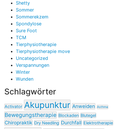
Shetty
Sommer
Sommerekzem
Spondylose
Sure Foot
TCM
Tierphysiotherapie
Tierphysiotherapie move
Uncategorized
Verspannungen
Winter
Wunden
Schlagwörter
Akupunktur
Anweiden
Activator
Asthma
Bewegungstherapie
Blockaden
Blutegel
Chiropraktik
Durchfall
Dry Needling
Elektrotherapie