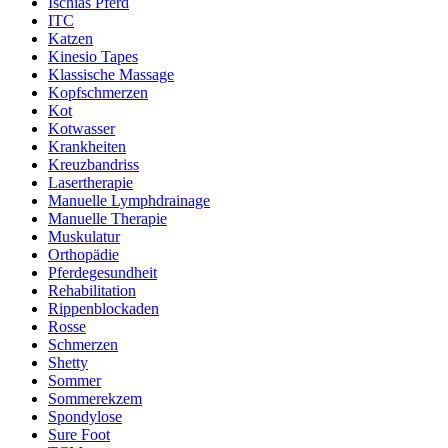
Ischias Pferd
ITC
Katzen
Kinesio Tapes
Klassische Massage
Kopfschmerzen
Kot
Kotwasser
Krankheiten
Kreuzbandriss
Lasertherapie
Manuelle Lymphdrainage
Manuelle Therapie
Muskulatur
Orthopädie
Pferdegesundheit
Rehabilitation
Rippenblockaden
Rosse
Schmerzen
Shetty
Sommer
Sommerekzem
Spondylose
Sure Foot