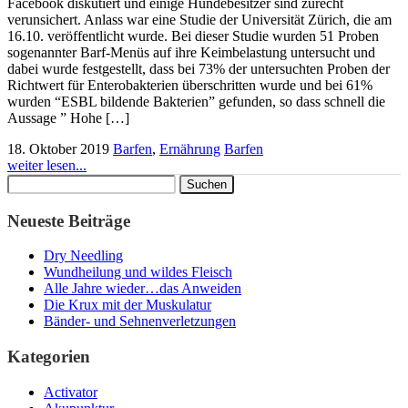
Facebook diskutiert und einige Hundebesitzer sind zurecht
verunsichert. Anlass war eine Studie der Universität Zürich, die am
16.10. veröffentlicht wurde. Bei dieser Studie wurden 51 Proben
sogenannter Barf-Menüs auf ihre Keimbelastung untersucht und
dabei wurde festgestellt, dass bei 73% der untersuchten Proben der
Richtwert für Enterobakterien überschritten wurde und bei 61%
wurden “ESBL bildende Bakterien” gefunden, so dass schnell die
Aussage ” Hohe […]
18. Oktober 2019
Barfen
,
Ernährung
Barfen
weiter lesen...
Suchen
nach:
Neueste Beiträge
Dry Needling
Wundheilung und wildes Fleisch
Alle Jahre wieder…das Anweiden
Die Krux mit der Muskulatur
Bänder- und Sehnenverletzungen
Kategorien
Activator