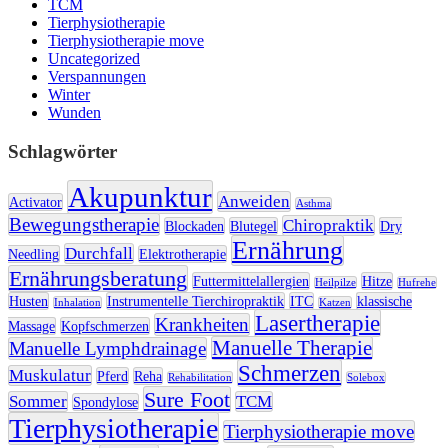
TCM
Tierphysiotherapie
Tierphysiotherapie move
Uncategorized
Verspannungen
Winter
Wunden
Schlagwörter
Akupunktur
Anweiden
Activator
Asthma
Bewegungstherapie
Chiropraktik
Blockaden
Blutegel
Dry
Ernährung
Durchfall
Needling
Elektrotherapie
Ernährungsberatung
Futtermittelallergien
Hitze
Heilpilze
Hufrehe
Husten
Instrumentelle Tierchiropraktik
ITC
klassische
Inhalation
Katzen
Lasertherapie
Krankheiten
Massage
Kopfschmerzen
Manuelle Therapie
Manuelle Lymphdrainage
Schmerzen
Muskulatur
Pferd
Reha
Rehabilitation
Solebox
Sure Foot
Sommer
TCM
Spondylose
Tierphysiotherapie
Tierphysiotherapie move