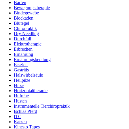
Barfen
Bewegungstherapie
Bindegewebe
Blockaden
Blutegel
Chiropraktik
Dry Needling
Durchfall
Elektrotherapie
Erbrechen
Ernährung
Ernährungsberatung
Faszien
Gastritis
Halswirbelsäule
Heilpilze
Hitze
Horizontaltherapie
Hufrehe
Husten
Instrumentelle Tierchiropraktik
Ischias Pferd
ITC
Katzen
Kinesio Tapes