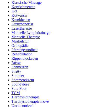
Klassische Massage
Kopfschmerzen
Kot
Kotwasser
Krankheiten
Kreuzbandriss
Lasertherapie
Manuelle Lymphdrainage
Manuelle Therapie
Muskulatur
Orthopädie
Pferdegesundheit
Rehabilitation
Rippenblockaden
Rosse
Schmerzen
Shetty
Sommer
Sommerekzem
Spondylose
Sure Foot
TCM
Tierphysiotherapie
Tierphysiotherapie move
Uncategorized