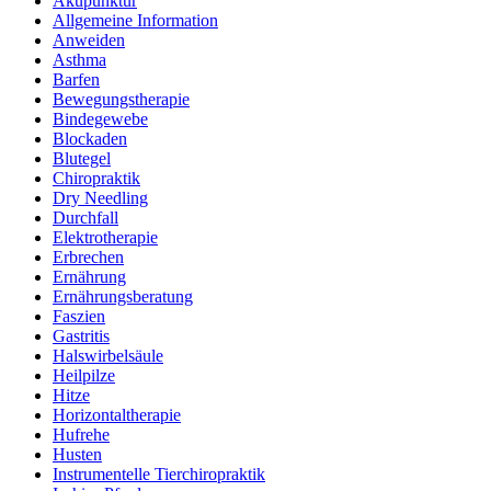
Akupunktur
Allgemeine Information
Anweiden
Asthma
Barfen
Bewegungstherapie
Bindegewebe
Blockaden
Blutegel
Chiropraktik
Dry Needling
Durchfall
Elektrotherapie
Erbrechen
Ernährung
Ernährungsberatung
Faszien
Gastritis
Halswirbelsäule
Heilpilze
Hitze
Horizontaltherapie
Hufrehe
Husten
Instrumentelle Tierchiropraktik