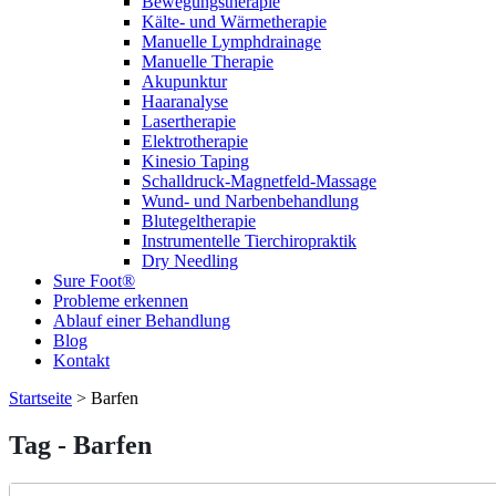
Bewegungstherapie
Kälte- und Wärmetherapie
Manuelle Lymphdrainage
Manuelle Therapie
Akupunktur
Haaranalyse
Lasertherapie
Elektrotherapie
Kinesio Taping
Schalldruck-Magnetfeld-Massage
Wund- und Narbenbehandlung
Blutegeltherapie
Instrumentelle Tierchiropraktik
Dry Needling
Sure Foot®
Probleme erkennen
Ablauf einer Behandlung
Blog
Kontakt
Startseite
>
Barfen
Tag - Barfen