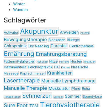
Winter
Wunden
Schlagwörter
Akupunktur
Anweiden
Activator
Asthma
Bewegungstherapie
Blockaden
Blutegel
Chiropraktik
Durchfall
Dry Needling
Elektrotherapie
Ernährung
Ernährungsberatung
Futtermittelallergien
Hitze
Husten
Heilpilze
Hufrehe
Inhalation
Instrumentelle Tierchiropraktik
ITC
klassische
Katzen
Krankheiten
Massage
Kopfschmerzen
Lasertherapie
Manuelle Lymphdrainage
Manuelle Therapie
Muskulatur
Pferd
Reha
Schmerzen
Sommer
Spondylose
Rehabilitation
Solebox
Tierphysiotherapie
Sure Foot
TCM