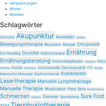
Verspannungen
Winter
Wunden
Schlagwörter
Akupunktur
Anweiden
Activator
Asthma
Bewegungstherapie
Chiropraktik
Blockaden
Blutegel
Ernährung
Durchfall
Dry Needling
Elektrotherapie
Ernährungsberatung
Futtermittelallergien
Hitze
Heilpilze
Husten
Instrumentelle Tierchiropraktik
ITC
Hufrehe
Inhalation
Katzen
Krankheiten
klassische Massage
Kopfschmerzen
Lasertherapie
Manuelle Lymphdrainage
Manuelle Therapie
Muskulatur
Pferd
Reha
Rehabilitation
Schmerzen
Sure Foot
Sommer
Spondylose
Solebox
Tierphysiotherapie