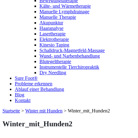
Bewegungstherapie
Kälte- und Wärmetherapie
Manuelle Lymphdrainage
Manuelle Therapie
Akupunktur
Haaranalyse
Lasertherapie
Elektrotherapie
Kinesio Taping
Schalldruck-Magnetfeld-Massage
Wund- und Narbenbehandlung
Blutegeltherapie
Instrumentelle Tierchiropraktik
Dry Needling
Sure Foot®
Probleme erkennen
Ablauf einer Behandlung
Blog
Kontakt
Startseite
>
Winter mit Hunden
>
Winter_mit_Hunden2
Winter_mit_Hunden2