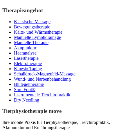
Therapieangebot
Klassische Massage
Bewegungstherapie
Kälte- und Wärmetherapie
Manuelle Lymphdrainage
Manuelle Therapie
Akupunktur
Haaranalyse
Lasertherapie
Elektrotherapie
Kinesio Taping
Schalldruck-Magnetfeld-Massage
Wund- und Narbenbehandlung
Blutegeltherapie
Sure Foot®
Instrumentelle Tierchiropraktik
Dry Needling
Tierphysiotherapie move
Ihre mobile Praxis für Tierphysiotherapie, Tierchiropraktik,
Akupunktur und Ernährungstherapie