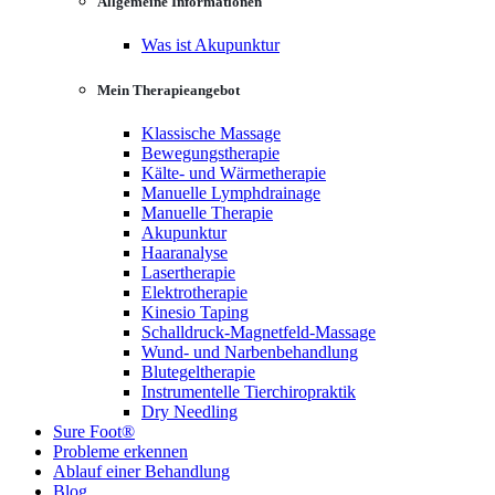
Allgemeine Informationen
Was ist Akupunktur
Mein Therapieangebot
Klassische Massage
Bewegungstherapie
Kälte- und Wärmetherapie
Manuelle Lymphdrainage
Manuelle Therapie
Akupunktur
Haaranalyse
Lasertherapie
Elektrotherapie
Kinesio Taping
Schalldruck-Magnetfeld-Massage
Wund- und Narbenbehandlung
Blutegeltherapie
Instrumentelle Tierchiropraktik
Dry Needling
Sure Foot®
Probleme erkennen
Ablauf einer Behandlung
Blog