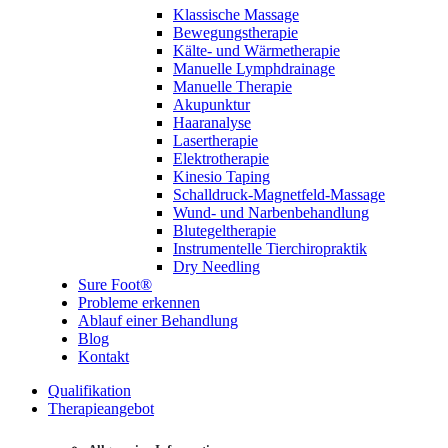
Klassische Massage
Bewegungstherapie
Kälte- und Wärmetherapie
Manuelle Lymphdrainage
Manuelle Therapie
Akupunktur
Haaranalyse
Lasertherapie
Elektrotherapie
Kinesio Taping
Schalldruck-Magnetfeld-Massage
Wund- und Narbenbehandlung
Blutegeltherapie
Instrumentelle Tierchiropraktik
Dry Needling
Sure Foot®
Probleme erkennen
Ablauf einer Behandlung
Blog
Kontakt
Qualifikation
Therapieangebot