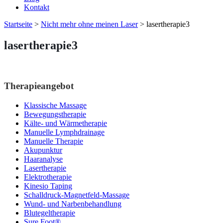
Kontakt
Startseite
>
Nicht mehr ohne meinen Laser
>
lasertherapie3
lasertherapie3
Therapieangebot
Klassische Massage
Bewegungstherapie
Kälte- und Wärmetherapie
Manuelle Lymphdrainage
Manuelle Therapie
Akupunktur
Haaranalyse
Lasertherapie
Elektrotherapie
Kinesio Taping
Schalldruck-Magnetfeld-Massage
Wund- und Narbenbehandlung
Blutegeltherapie
Sure Foot®