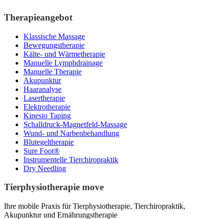
Therapieangebot
Klassische Massage
Bewegungstherapie
Kälte- und Wärmetherapie
Manuelle Lymphdrainage
Manuelle Therapie
Akupunktur
Haaranalyse
Lasertherapie
Elektrotherapie
Kinesio Taping
Schalldruck-Magnetfeld-Massage
Wund- und Narbenbehandlung
Blutegeltherapie
Sure Foot®
Instrumentelle Tierchiropraktik
Dry Needling
Tierphysiotherapie move
Ihre mobile Praxis für Tierphysiotherapie, Tierchiropraktik,
Akupunktur und Ernährungstherapie