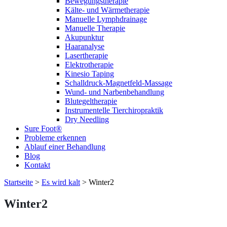
Bewegungstherapie
Kälte- und Wärmetherapie
Manuelle Lymphdrainage
Manuelle Therapie
Akupunktur
Haaranalyse
Lasertherapie
Elektrotherapie
Kinesio Taping
Schalldruck-Magnetfeld-Massage
Wund- und Narbenbehandlung
Blutegeltherapie
Instrumentelle Tierchiropraktik
Dry Needling
Sure Foot®
Probleme erkennen
Ablauf einer Behandlung
Blog
Kontakt
Startseite
>
Es wird kalt
>
Winter2
Winter2