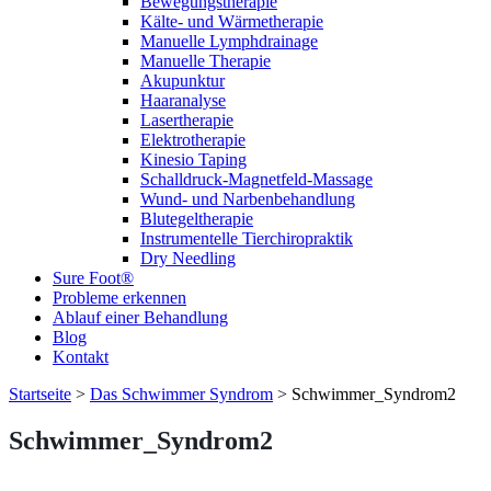
Bewegungstherapie
Kälte- und Wärmetherapie
Manuelle Lymphdrainage
Manuelle Therapie
Akupunktur
Haaranalyse
Lasertherapie
Elektrotherapie
Kinesio Taping
Schalldruck-Magnetfeld-Massage
Wund- und Narbenbehandlung
Blutegeltherapie
Instrumentelle Tierchiropraktik
Dry Needling
Sure Foot®
Probleme erkennen
Ablauf einer Behandlung
Blog
Kontakt
Startseite
>
Das Schwimmer Syndrom
>
Schwimmer_Syndrom2
Schwimmer_Syndrom2