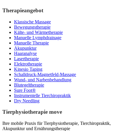
Therapieangebot
Klassische Massage
Bewegungstherapie
Kälte- und Wärmetherapie
Manuelle Lymphdrainage
Manuelle Therapie
Akupunktur
Haaranalyse
Lasertherapie
Elektrotherapie
Kinesio Taping
Schalldruck-Magnetfeld-Massage
Wund- und Narbenbehandlung
Blutegeltherapie
Sure Foot®
Instrumentelle Tierchiropraktik
Dry Needling
Tierphysiotherapie move
Ihre mobile Praxis für Tierphysiotherapie, Tierchiropraktik,
Akupunktur und Ernährungstherapie