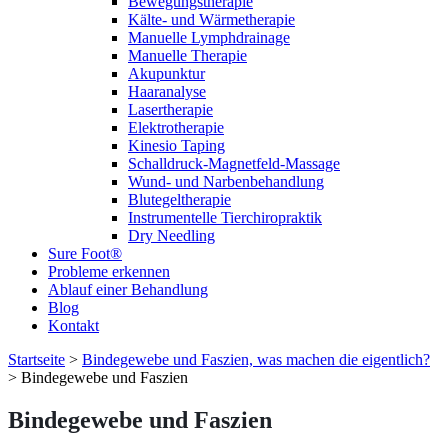
Bewegungstherapie
Kälte- und Wärmetherapie
Manuelle Lymphdrainage
Manuelle Therapie
Akupunktur
Haaranalyse
Lasertherapie
Elektrotherapie
Kinesio Taping
Schalldruck-Magnetfeld-Massage
Wund- und Narbenbehandlung
Blutegeltherapie
Instrumentelle Tierchiropraktik
Dry Needling
Sure Foot®
Probleme erkennen
Ablauf einer Behandlung
Blog
Kontakt
Startseite
>
Bindegewebe und Faszien, was machen die eigentlich?
>
Bindegewebe und Faszien
Bindegewebe und Faszien