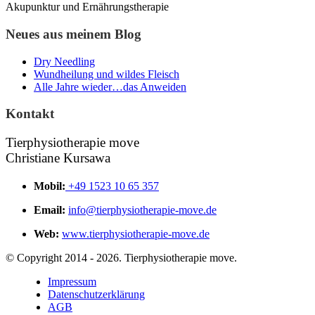
Akupunktur und Ernährungstherapie
Neues aus meinem Blog
Dry Needling
Wundheilung und wildes Fleisch
Alle Jahre wieder…das Anweiden
Kontakt
Tierphysiotherapie move
Christiane Kursawa
Mobil:
+49 1523 10 65 357
Email:
info@tierphysiotherapie-move.de
Web:
www.tierphysiotherapie-move.de
© Copyright 2014 - 2026. Tierphysiotherapie move.
Impressum
Datenschutzerklärung
AGB