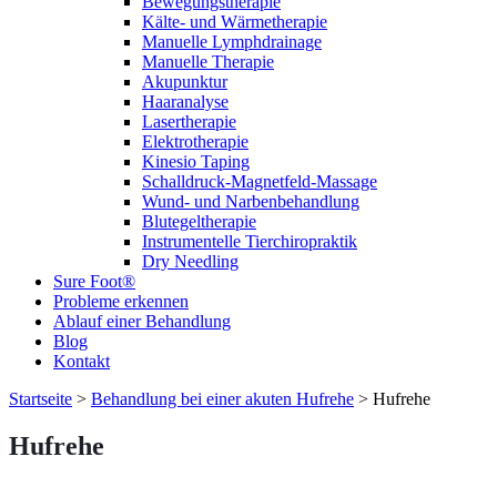
Bewegungstherapie
Kälte- und Wärmetherapie
Manuelle Lymphdrainage
Manuelle Therapie
Akupunktur
Haaranalyse
Lasertherapie
Elektrotherapie
Kinesio Taping
Schalldruck-Magnetfeld-Massage
Wund- und Narbenbehandlung
Blutegeltherapie
Instrumentelle Tierchiropraktik
Dry Needling
Sure Foot®
Probleme erkennen
Ablauf einer Behandlung
Blog
Kontakt
Startseite
>
Behandlung bei einer akuten Hufrehe
>
Hufrehe
Hufrehe