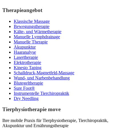
Therapieangebot
Klassische Massage
Bewegungstherapie
Kälte- und Wärmetherapie
Manuelle Lymphdrainage
Manuelle Therapie
Akupunktur
Haaranalyse
Lasertherapie
Elektrotherapie
Kinesio Taping
Schalldruck-Magnetfeld-Massage
Wund- und Narbenbehandlung
Blutegeltherapie
Sure Foot®
Instrumentelle Tierchiropraktik
Dry Needling
Tierphysiotherapie move
Ihre mobile Praxis für Tierphysiotherapie, Tierchiropraktik,
Akupunktur und Ernährungstherapie