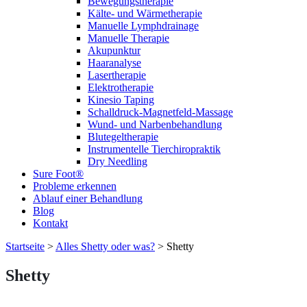
Bewegungstherapie
Kälte- und Wärmetherapie
Manuelle Lymphdrainage
Manuelle Therapie
Akupunktur
Haaranalyse
Lasertherapie
Elektrotherapie
Kinesio Taping
Schalldruck-Magnetfeld-Massage
Wund- und Narbenbehandlung
Blutegeltherapie
Instrumentelle Tierchiropraktik
Dry Needling
Sure Foot®
Probleme erkennen
Ablauf einer Behandlung
Blog
Kontakt
Startseite
>
Alles Shetty oder was?
>
Shetty
Shetty