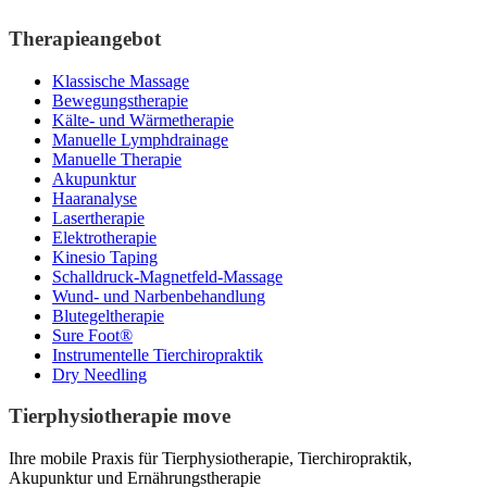
Therapieangebot
Klassische Massage
Bewegungstherapie
Kälte- und Wärmetherapie
Manuelle Lymphdrainage
Manuelle Therapie
Akupunktur
Haaranalyse
Lasertherapie
Elektrotherapie
Kinesio Taping
Schalldruck-Magnetfeld-Massage
Wund- und Narbenbehandlung
Blutegeltherapie
Sure Foot®
Instrumentelle Tierchiropraktik
Dry Needling
Tierphysiotherapie move
Ihre mobile Praxis für Tierphysiotherapie, Tierchiropraktik,
Akupunktur und Ernährungstherapie