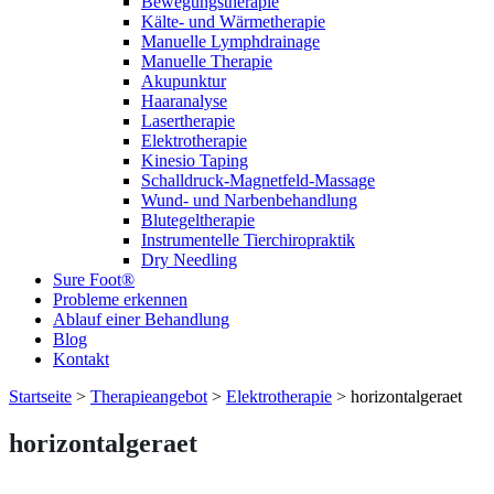
Bewegungstherapie
Kälte- und Wärmetherapie
Manuelle Lymphdrainage
Manuelle Therapie
Akupunktur
Haaranalyse
Lasertherapie
Elektrotherapie
Kinesio Taping
Schalldruck-Magnetfeld-Massage
Wund- und Narbenbehandlung
Blutegeltherapie
Instrumentelle Tierchiropraktik
Dry Needling
Sure Foot®
Probleme erkennen
Ablauf einer Behandlung
Blog
Kontakt
Startseite
>
Therapieangebot
>
Elektrotherapie
>
horizontalgeraet
horizontalgeraet