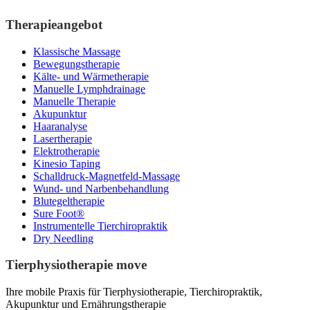
Therapieangebot
Klassische Massage
Bewegungstherapie
Kälte- und Wärmetherapie
Manuelle Lymphdrainage
Manuelle Therapie
Akupunktur
Haaranalyse
Lasertherapie
Elektrotherapie
Kinesio Taping
Schalldruck-Magnetfeld-Massage
Wund- und Narbenbehandlung
Blutegeltherapie
Sure Foot®
Instrumentelle Tierchiropraktik
Dry Needling
Tierphysiotherapie move
Ihre mobile Praxis für Tierphysiotherapie, Tierchiropraktik,
Akupunktur und Ernährungstherapie